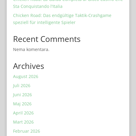
Sta Conquistando l'Italia
Chicken Road: Das endgültige Taktik-Crashgame
speziell für intelligente Spieler
Recent Comments
Nema komentara.
Archives
August 2026
Juli 2026
Juni 2026
Maj 2026
April 2026
Mart 2026
Februar 2026