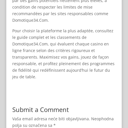
par des gains potentiels nettement plus élevés, à
condition de respecter les limites de mise
recommandées par les sites responsables comme
Domotique34.Com.
Pour choisir la plateforme la plus adaptée, consultez
le guide complet et les classements de
Domotique34.Com, qui évaluent chaque casino en
ligne france selon des critères rigoureux et
transparents. Maximisez vos gains, jouez de façon
responsable, et profitez pleinement des programmes
de fidélité qui redéfinissent aujourd’hui le futur du
jeu de table.
Submit a Comment
Vaša email adresa neće biti objavljivana.
Neophodna
polja su označena sa
*