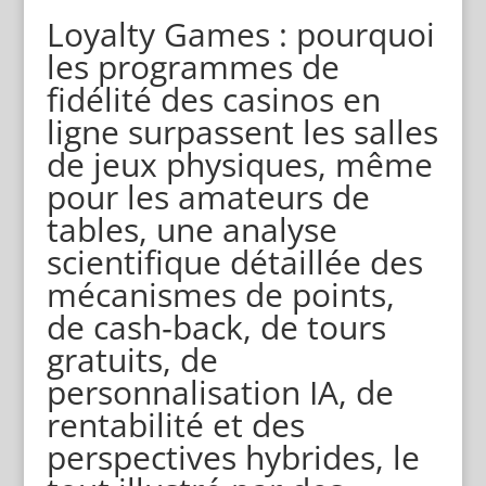
Loyalty Games : pourquoi
les programmes de
fidélité des casinos en
ligne surpassent les salles
de jeux physiques, même
pour les amateurs de
tables, une analyse
scientifique détaillée des
mécanismes de points,
de cash‑back, de tours
gratuits, de
personnalisation IA, de
rentabilité et des
perspectives hybrides, le