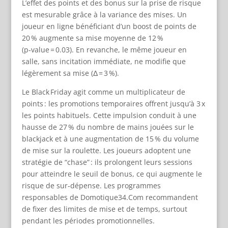
L’effet des points et des bonus sur la prise de risque
est mesurable grâce à la variance des mises. Un
joueur en ligne bénéficiant d’un boost de points de
20 % augmente sa mise moyenne de 12 %
(p‑value = 0.03). En revanche, le même joueur en
salle, sans incitation immédiate, ne modifie que
légèrement sa mise (Δ = 3 %).
Le Black Friday agit comme un multiplicateur de
points : les promotions temporaires offrent jusqu’à 3 x
les points habituels. Cette impulsion conduit à une
hausse de 27 % du nombre de mains jouées sur le
blackjack et à une augmentation de 15 % du volume
de mise sur la roulette. Les joueurs adoptent une
stratégie de “chase” : ils prolongent leurs sessions
pour atteindre le seuil de bonus, ce qui augmente le
risque de sur‑dépense. Les programmes
responsables de Domotique34.Com recommandent
de fixer des limites de mise et de temps, surtout
pendant les périodes promotionnelles.