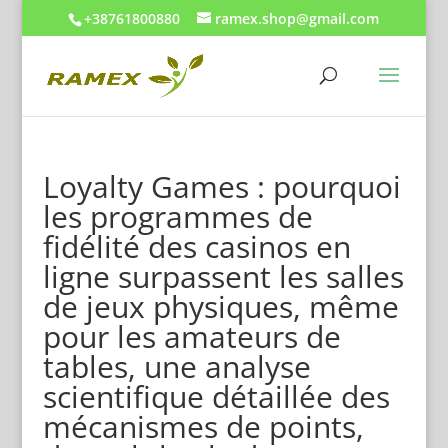
+38761800880
ramex.shop@gmail.com
Loyalty Games : pourquoi
les programmes de
fidélité des casinos en
ligne surpassent les salles
de jeux physiques, même
pour les amateurs de
tables, une analyse
scientifique détaillée des
mécanismes de points,