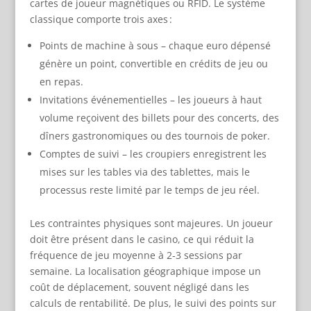
cartes de joueur magnétiques ou RFID. Le système
classique comporte trois axes :
Points de machine à sous – chaque euro dépensé
génère un point, convertible en crédits de jeu ou
en repas.
Invitations événementielles – les joueurs à haut
volume reçoivent des billets pour des concerts, des
dîners gastronomiques ou des tournois de poker.
Comptes de suivi – les croupiers enregistrent les
mises sur les tables via des tablettes, mais le
processus reste limité par le temps de jeu réel.
Les contraintes physiques sont majeures. Un joueur
doit être présent dans le casino, ce qui réduit la
fréquence de jeu moyenne à 2‑3 sessions par
semaine. La localisation géographique impose un
coût de déplacement, souvent négligé dans les
calculs de rentabilité. De plus, le suivi des points sur