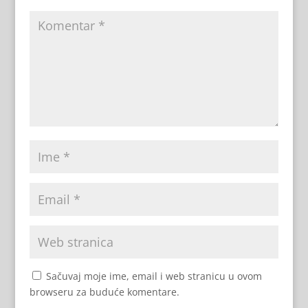
Sačuvaj moje ime, email i web stranicu u ovom
browseru za buduće komentare.