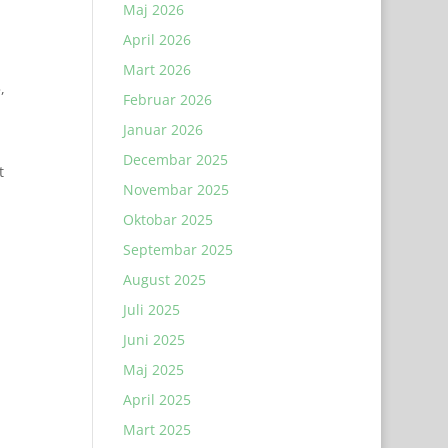
Maj 2026
April 2026
Mart 2026
,
Februar 2026
Januar 2026
Decembar 2025
t
Novembar 2025
Oktobar 2025
Septembar 2025
August 2025
Juli 2025
Juni 2025
Maj 2025
April 2025
Mart 2025