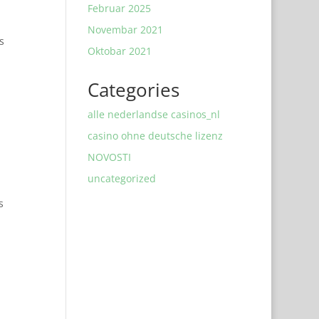
Februar 2025
Novembar 2021
s
Oktobar 2021
Categories
alle nederlandse casinos_nl
casino ohne deutsche lizenz
NOVOSTI
uncategorized
s