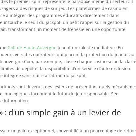
rs dès le premier spin, représente le paradoxe même du secteur : il
usagers à des risques de sur‑jeu. Les plateformes de casino en
encé à intégrer des programmes éducatifs directement dans
eur touche le seuil du jackpot, un petit rappel sur la gestion du
araît, transformant un moment de frénésie en une opportunité
omme
Golf de Haute‑Auvergne
jouent un rôle de médiateur. En
s joueurs vers des opérateurs qui placent la protection du joueur au
eauvergne.Com, par exemple, classe chaque casino selon la clart
mites de dépôt et la disponibilité d’un service d’auto‑exclusion.
intégrée sans nuire à l’attrait du jackpot.
 jackpots sont devenus des leviers de prévention, quels mécanisme
s technologiques façonnent le futur du jeu responsable. See
e information.
» : d’un simple gain à un levier de
messe d’un gain exceptionnel, souvent lié à un pourcentage de retou