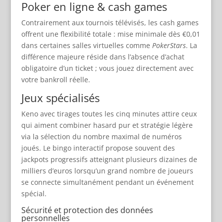
Poker en ligne & cash games
Contrairement aux tournois télévisés, les cash games
offrent une flexibilité totale : mise minimale dès €0,01
dans certaines salles virtuelles comme
PokerStars
. La
différence majeure réside dans l’absence d’achat
obligatoire d’un ticket ; vous jouez directement avec
votre bankroll réelle.
Jeux spécialisés
Keno avec tirages toutes les cinq minutes attire ceux
qui aiment combiner hasard pur et stratégie légère
via la sélection du nombre maximal de numéros
joués. Le bingo interactif propose souvent des
jackpots progressifs atteignant plusieurs dizaines de
milliers d’euros lorsqu’un grand nombre de joueurs
se connecte simultanément pendant un événement
spécial.
Sécurité et protection des données
personnelles