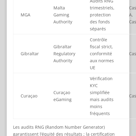
Audits RNG
Malta
trimestriels,
Cas
MGA
Gaming
protection
A,
Authority
des fonds
Cas
séparés
Contrôle
Gibraltar
fiscal strict,
Gibraltar
Regulatory
conformité
Cas
Authority
aux normes
UE
Vérification
KYC
Curaçao
simplifiée
Curaçao
Cas
eGaming
mais audits
moins
fréquents
Les audits RNG (Random Number Generator)
garantissent l’équité des résultats ; la certification