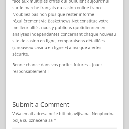
face aux multiples offres qui pullulent aujourd’hui
sur le marché français du casino online france .
N’oubliez pas non plus que rester informé
régulièrement via Basketnews.Net constitue votre
meilleur allié : nous y publions quotidiennement
analyses indépendantes concernant chaque nouveau
site de casino en ligne, comparaisons détaillées
(« nouveau casino en ligne ») ainsi que alertes
sécurité.
Bonne chance dans vos parties futures – jouez
responsablement !
Submit a Comment
Vaša email adresa neće biti objavljivana.
Neophodna
polja su označena sa
*