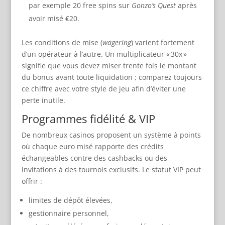
par exemple 20 free spins sur
Gonzo’s Quest
après
avoir misé €20.
Les conditions de mise (
wagering
) varient fortement
d’un opérateur à l’autre. Un multiplicateur « 30x »
signifie que vous devez miser trente fois le montant
du bonus avant toute liquidation ; comparez toujours
ce chiffre avec votre style de jeu afin d’éviter une
perte inutile.
Programmes fidélité & VIP
De nombreux casinos proposent un système à points
où chaque euro misé rapporte des crédits
échangeables contre des cashbacks ou des
invitations à des tournois exclusifs. Le statut VIP peut
offrir :
limites de dépôt élevées,
gestionnaire personnel,