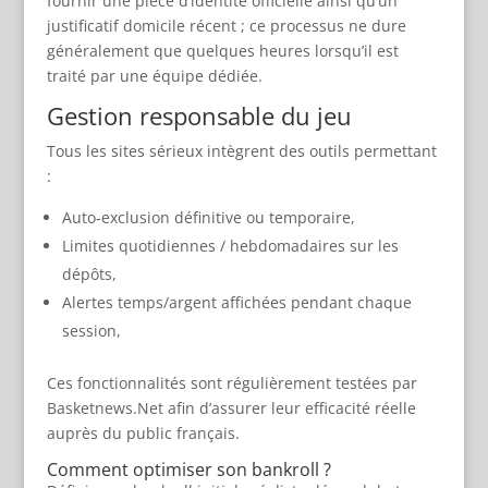
fournir une pièce d’identité officielle ainsi qu’un
justificatif domicile récent ; ce processus ne dure
généralement que quelques heures lorsqu’il est
traité par une équipe dédiée.
Gestion responsable du jeu
Tous les sites sérieux intègrent des outils permettant
:
Auto‑exclusion définitive ou temporaire,
Limites quotidiennes / hebdomadaires sur les
dépôts,
Alertes temps/argent affichées pendant chaque
session,
Ces fonctionnalités sont régulièrement testées par
Basketnews.Net afin d’assurer leur efficacité réelle
auprès du public français.
Comment optimiser son bankroll ?