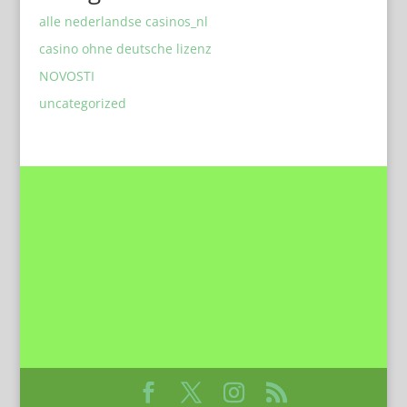
alle nederlandse casinos_nl
casino ohne deutsche lizenz
NOVOSTI
uncategorized