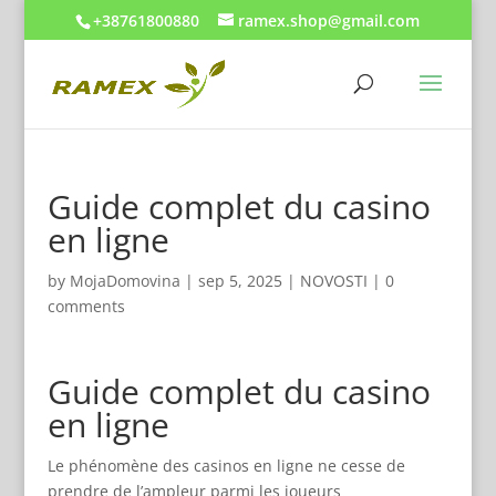
+38761800880
ramex.shop@gmail.com
Guide complet du casino
en ligne
by
MojaDomovina
|
sep 5, 2025
|
NOVOSTI
|
0
comments
Guide complet du casino
en ligne
Le phénomène des casinos en ligne ne cesse de
prendre de l’ampleur parmi les joueurs