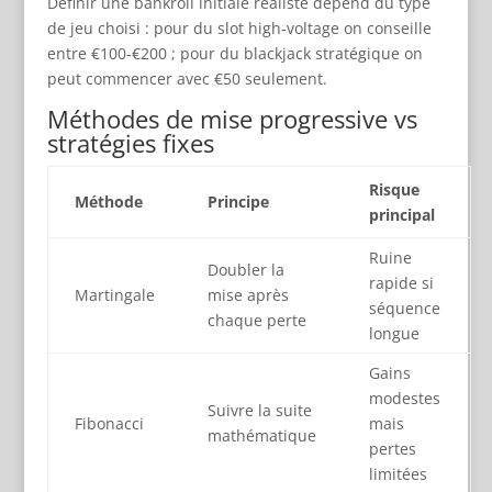
Définir une bankroll initiale réaliste dépend du type
de jeu choisi : pour du slot high‑voltage on conseille
entre €100‑€200 ; pour du blackjack stratégique on
peut commencer avec €50 seulement.
Méthodes de mise progressive vs
stratégies fixes
Risque
Méthode
Principe
principal
Ruine
Doubler la
rapide si
Martingale
mise après
séquence
chaque perte
longue
Gains
modestes
Suivre la suite
Fibonacci
mais
mathématique
pertes
limitées