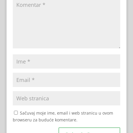
Sačuvaj moje ime, email i web stranicu u ovom
browseru za buduće komentare.