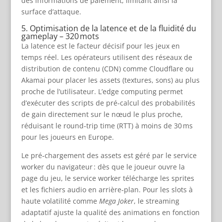
des informations de paiement, limitant ainsi la
surface d’attaque.
5. Optimisation de la latence et de la fluidité du
gameplay – 320 mots
La latence est le facteur décisif pour les jeux en
temps réel. Les opérateurs utilisent des réseaux de
distribution de contenu (CDN) comme Cloudflare ou
Akamai pour placer les assets (textures, sons) au plus
proche de l’utilisateur. L’edge computing permet
d’exécuter des scripts de pré‑calcul des probabilités
de gain directement sur le nœud le plus proche,
réduisant le round‑trip time (RTT) à moins de 30 ms
pour les joueurs en Europe.
Le pré‑chargement des assets est géré par le service
worker du navigateur : dès que le joueur ouvre la
page du jeu, le service worker télécharge les sprites
et les fichiers audio en arrière‑plan. Pour les slots à
haute volatilité comme
Mega Joker
, le streaming
adaptatif ajuste la qualité des animations en fonction