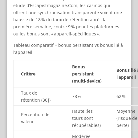
étude d’Escapistmagazine.Com, les casinos qui
offrent une synchronisation transparente voient une
hausse de 18 % du taux de rétention après la
première semaine, contre 9 % pour les plateformes
où les bonus sont « appareil‑spécifiques ».
Tableau comparatif – bonus persistant vs bonus lié à
l’appareil
Bonus
Bonus lié 
Critère
persistant
l’appareil
(multi‑device)
Taux de
78 %
62 %
rétention (30 j)
Haute (les
Moyenne
Perception de
tours sont
(risque de
valeur
récupérables)
perte)
Modérée