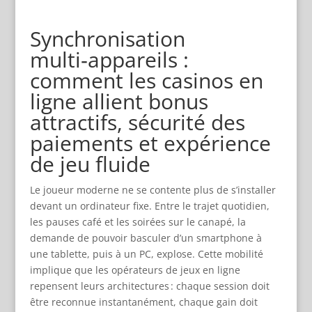
Synchronisation
multi‑appareils :
comment les casinos en
ligne allient bonus
attractifs, sécurité des
paiements et expérience
de jeu fluide
Le joueur moderne ne se contente plus de s’installer
devant un ordinateur fixe. Entre le trajet quotidien,
les pauses café et les soirées sur le canapé, la
demande de pouvoir basculer d’un smartphone à
une tablette, puis à un PC, explose. Cette mobilité
implique que les opérateurs de jeux en ligne
repensent leurs architectures : chaque session doit
être reconnue instantanément, chaque gain doit