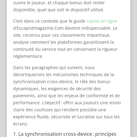
suivre le joueur, et chaque bonus doit rester
disponible, quel que soit le dispositif utilisé.
C’est dans ce contexte que le guide
casino en ligne
d’Escapistmagazine.Com devient indispensable. Le
site, reconnu pour ses classements impartiaux,
analyse comment les plateformes garantissent la
continuité du service tout en conservant la rigueur
réglementaire.
Dans les paragraphes qui suivent, nous
décortiquerons les mécanismes techniques de la
synchronisation cross‑device, le rôle des bonus
dynamiques, les exigences de sécurité des
paiements, ainsi que les enjeux de conformité et de
performance. L’objectif : offrir aux joueurs une vision
claire des coulisses qui rendent possible une
expérience fluide, sécurisée et lucrative sur tous les
écrans.
1. La synchronisation cross‑device : principes