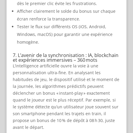
dès le premier clic évite les frustrations.
Afficher clairement le solde du bonus sur chaque
écran renforce la transparence.
Tester le flux sur différents OS (iOS, Android,
Windows, macOS) pour garantir une expérience
homogène.
7. L’avenir de la synchronisation : IA, blockchain
et expériences immersives – 360 mots
L’intelligence artificielle ouvre la voie à une
personnalisation ultra‑fine. En analysant les
habitudes de jeu, le dispositif utilisé et le moment de
la journée, les algorithmes prédictifs peuvent
déclencher un bonus « instant‑play » exactement
quand le joueur est le plus réceptif. Par exemple, si
le système détecte qu’un utilisateur joue souvent sur
son smartphone pendant les trajets en train, il
propose un bonus de 10 % de dépôt à 08 h 30, juste
avant le départ.