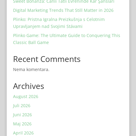
Sweet Bonanza: Canlı Tatlı Evreninde Kar Şansları
Digital Marketing Trends That Still Matter in 2026
Plinko: Pristna Igralna Preizkušnja s Celotnim
Upravljanjem nad Svojimi Stávami
Plinko Game: The Ultimate Guide to Conquering This
Classic Ball Game
Recent Comments
Nema komentara.
Archives
August 2026
Juli 2026
Juni 2026
Maj 2026
April 2026