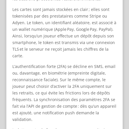
Les cartes sont jamais stockées en clair ; elles sont
tokenisées par des prestataires comme Stripe ou
Adyen. Le token, un identifiant aléatoire, est associé à
un wallet numérique (Apple Pay, Google Pay, PayPal).
Ainsi, lorsqu’un joueur effectue un dépôt depuis son
smartphone, le token est transmis via une connexion
TLS et le serveur ne reçoit jamais les chiffres de la
carte.
L’authentification forte (2FA) se décline en SMS, email
ou, davantage, en biométrie (empreinte digitale,
reconnaissance faciale). Sur le même compte, le
joueur peut choisir d’activer la 2FA uniquement sur
les retraits, ce qui évite les frictions lors de dépôts
fréquents. La synchronisation des paramètres 2FA se
fait via l’API de gestion de compte : dès qu’un appareil
est ajouté, une notification push demande la
validation.