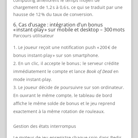
computing améliorent le temps moyen de
chargement de 1,2 s à 0,6 s, ce qui se traduit par une
hausse de 12 % du taux de conversion.
6. Cas d’usage : intégration d’un bonus
« instant‑play » sur mobile et desktop – 300 mots
Parcours utilisateur
Le joueur reçoit une notification push « 200 € de
bonus instant‑play » sur son smartphone.
En un clic, il accepte le bonus ; le serveur crédite
immédiatement le compte et lance
Book of Dead
en
mode instant‑play.
Le joueur décide de poursuivre sur son ordinateur.
En ouvrant le même compte, le tableau de bord
affiche le même solde de bonus et le jeu reprend
exactement à la même rotation de rouleaux.
Gestion des états interrompus
Le moteur de jeu enregistre chaque spin dans Redis