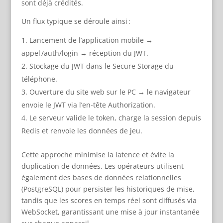
sont déjà crédités.
Un flux typique se déroule ainsi :
Lancement de l’application mobile →
appel /auth/login → réception du JWT.
Stockage du JWT dans le Secure Storage du
téléphone.
Ouverture du site web sur le PC → le navigateur
envoie le JWT via l’en‑tête Authorization.
Le serveur valide le token, charge la session depuis
Redis et renvoie les données de jeu.
Cette approche minimise la latence et évite la
duplication de données. Les opérateurs utilisent
également des bases de données relationnelles
(PostgreSQL) pour persister les historiques de mise,
tandis que les scores en temps réel sont diffusés via
WebSocket, garantissant une mise à jour instantanée