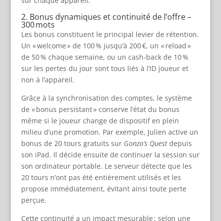
sur chaque appareil.
2. Bonus dynamiques et continuité de l’offre –
300 mots
Les bonus constituent le principal levier de rétention.
Un « welcome » de 100 % jusqu’à 200 €, un « reload »
de 50 % chaque semaine, ou un cash‑back de 10 %
sur les pertes du jour sont tous liés à l’ID joueur et
non à l’appareil.
Grâce à la synchronisation des comptes, le système
de « bonus persistant » conserve l’état du bonus
même si le joueur change de dispositif en plein
milieu d’une promotion. Par exemple, Julien active un
bonus de 20 tours gratuits sur
Gonzo’s Quest
depuis
son iPad. Il décide ensuite de continuer la session sur
son ordinateur portable. Le serveur détecte que les
20 tours n’ont pas été entièrement utilisés et les
propose immédiatement, évitant ainsi toute perte
perçue.
Cette continuité a un impact mesurable : selon une