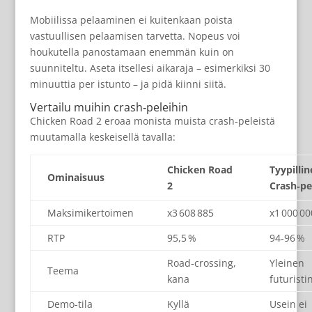
Mobiilissa pelaaminen ei kuitenkaan poista
vastuullisen pelaamisen tarvetta. Nopeus voi
houkutella panostamaan enemmän kuin on
suunniteltu. Aseta itsellesi aikaraja – esimerkiksi 30
minuuttia per istunto – ja pidä kiinni siitä.
Vertailu muihin crash‑peleihin
Chicken Road 2 eroaa monista muista crash‑peleistä
muutamalla keskeisellä tavalla:
Chicken Road
Tyypillin
Ominaisuus
2
Crash‑pe
Maksimikertoimen
x3 608 885
x1 000 00
RTP
95,5 %
94‑96 %
Road‑crossing,
Yleinen
Teema
kana
futuristi
Demo‑tila
Kyllä
Usein ei