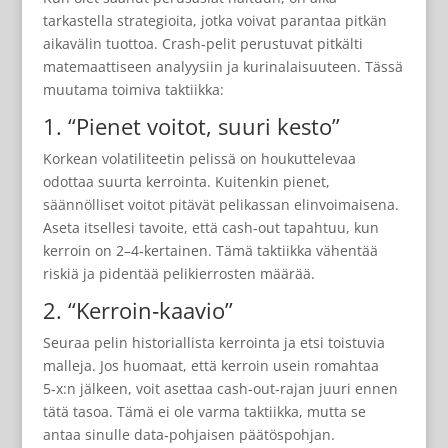
tarkastella strategioita, jotka voivat parantaa pitkän
aikavälin tuottoa. Crash‑pelit perustuvat pitkälti
matemaattiseen analyysiin ja kurinalaisuuteen. Tässä
muutama toimiva taktiikka:
1. “Pienet voitot, suuri kesto”
Korkean volatiliteetin pelissä on houkuttelevaa
odottaa suurta kerrointa. Kuitenkin pienet,
säännölliset voitot pitävät pelikassan elinvoimaisena.
Aseta itsellesi tavoite, että cash‑out tapahtuu, kun
kerroin on 2–4‑kertainen. Tämä taktiikka vähentää
riskiä ja pidentää pelikierrosten määrää.
2. “Kerroin‑kaavio”
Seuraa pelin historiallista kerrointa ja etsi toistuvia
malleja. Jos huomaat, että kerroin usein romahtaa
5‑x:n jälkeen, voit asettaa cash‑out‑rajan juuri ennen
tätä tasoa. Tämä ei ole varma taktiikka, mutta se
antaa sinulle data‑pohjaisen päätöspohjan.