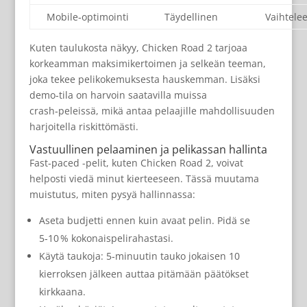
Mobile‑optimointi
Täydellinen
Vaihtele
Kuten taulukosta näkyy, Chicken Road 2 tarjoaa
korkeamman maksimikertoimen ja selkeän teeman,
joka tekee pelikokemuksesta hauskemman. Lisäksi
demo‑tila on harvoin saatavilla muissa
crash‑peleissä, mikä antaa pelaajille mahdollisuuden
harjoitella riskittömästi.
Vastuullinen pelaaminen ja pelikassan hallinta
Fast‑paced -pelit, kuten Chicken Road 2, voivat
helposti viedä minut kierteeseen. Tässä muutama
muistutus, miten pysyä hallinnassa:
Aseta budjetti ennen kuin avaat pelin. Pidä se
5‑10 % kokonaispelirahastasi.
Käytä taukoja: 5‑minuutin tauko jokaisen 10
kierroksen jälkeen auttaa pitämään päätökset
kirkkaana.