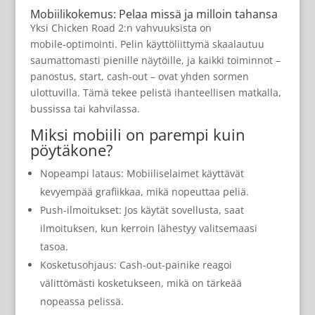
Mobiilikokemus: Pelaa missä ja milloin tahansa
Yksi Chicken Road 2:n vahvuuksista on
mobile‑optimointi. Pelin käyttöliittymä skaalautuu
saumattomasti pienille näytöille, ja kaikki toiminnot –
panostus, start, cash‑out – ovat yhden sormen
ulottuvilla. Tämä tekee pelistä ihanteellisen matkalla,
bussissa tai kahvilassa.
Miksi mobiili on parempi kuin
pöytäkone?
Nopeampi lataus: Mobiiliselaimet käyttävät
kevyempää grafiikkaa, mikä nopeuttaa peliä.
Push‑ilmoitukset: Jos käytät sovellusta, saat
ilmoituksen, kun kerroin lähestyy valitsemaasi
tasoa.
Kosketusohjaus: Cash‑out‑painike reagoi
välittömästi kosketukseen, mikä on tärkeää
nopeassa pelissä.