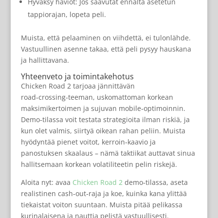
Hyväksy häviöt: Jos saavutat ennalta asetetun
tappiorajan, lopeta peli.
Muista, että pelaaminen on viihdettä, ei tulonlähde.
Vastuullinen asenne takaa, että peli pysyy hauskana
ja hallittavana.
Yhteenveto ja toimintakehotus
Chicken Road 2 tarjoaa jännittävän
road‑crossing‑teeman, uskomattoman korkean
maksimikertoimen ja sujuvan mobile‑optimoinnin.
Demo‑tilassa voit testata strategioita ilman riskiä, ja
kun olet valmis, siirtyä oikean rahan peliin. Muista
hyödyntää pienet voitot, kerroin‑kaavio ja
panostuksen skaalaus – nämä taktiikat auttavat sinua
hallitsemaan korkean volatiliteetin pelin riskejä.
Aloita nyt: avaa
Chicken Road 2
demo‑tilassa, aseta
realistinen cash‑out‑raja ja koe, kuinka kana ylittää
tiekaistat voiton suuntaan. Muista pitää pelikassa
kurinalaisena ja nauttia pelistä vastuullisesti.