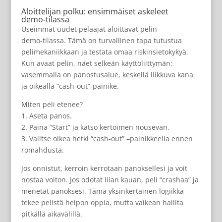
Aloittelijan polku: ensimmäiset askeleet
demo‑tilassa
Useimmat uudet pelaajat aloittavat pelin
demo‑tilassa. Tämä on turvallinen tapa tutustua
pelimekaniikkaan ja testata omaa riskinsietokykyä.
Kun avaat pelin, näet selkeän käyttöliittymän:
vasemmalla on panostusalue, keskellä liikkuva kana
ja oikealla “cash‑out”‑painike.
Miten peli etenee?
1. Aseta panos.
2. Paina “Start” ja katso kertoimen nousevan.
3. Valitse oikea hetki “cash‑out” –painikkeella ennen
romahdusta.
Jos onnistut, kerroin kerrotaan panoksellesi ja voit
nostaa voiton. Jos odotat liian kauan, peli “crashaa” ja
menetät panoksesi. Tämä yksinkertainen logiikka
tekee pelistä helpon oppia, mutta vaikean hallita
pitkällä aikavälillä.