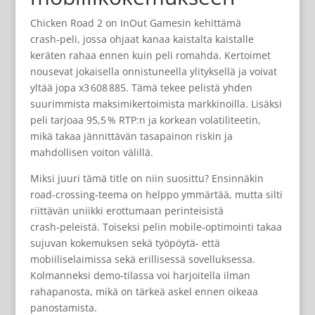
Chicken Road 2 on InOut Gamesin kehittämä
crash‑peli, jossa ohjaat kanaa kaistalta kaistalle
keräten rahaa ennen kuin peli romahda. Kertoimet
nousevat jokaisella onnistuneella ylityksellä ja voivat
yltää jopa x3 608 885. Tämä tekee pelistä yhden
suurimmista maksimi­kertoimista markkinoilla. Lisäksi
peli tarjoaa 95,5 % RTP:n ja korkean volatiliteetin,
mikä takaa jännittävän tasapainon riskin ja
mahdollisen voiton välillä.
Miksi juuri tämä title on niin suosittu? Ensinnäkin
road‑crossing‑teema on helppo ymmärtää, mutta silti
riittävän uniikki erottumaan perinteisistä
crash‑peleistä. Toiseksi pelin mobile‑optimointi takaa
sujuvan kokemuksen sekä työpöytä‑ että
mobiiliselaimissa sekä erillisessä sovelluksessa.
Kolmanneksi demo‑tilassa voi harjoitella ilman
rahapanosta, mikä on tärkeä askel ennen oikeaa
panostamista.