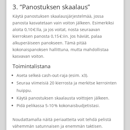
3. “Panostuksen skaalaus”
Käytä panostuksen skaalausjärjestelmää, jossa
panosta kasvatetaan vain voiton jälkeen. Esimerkiksi
aloita 0,10 €:lla, ja jos voitat, nosta seuraavan
kierroksen panosta 0,15 €:iin. Jos häviät, palaa
alkuperäiseen panokseen. Tämä pitää
kokonaispanoksen hallittuna, mutta mahdollistaa
kasvavan voiton.
Toimintalistana
Aseta selkeä cash‑out‑raja (esim. x3).
Seuraa viimeisiä 20 kierrosta ja merkitse kerrointen
huippu.
Käytä panostuksen skaalausta voittojen jälkeen.
Pidä pelikassa 5‑10 % kokonaisbudjetistasi.
Noudattamalla näitä periaatteita voit tehdä pelistä
vähemmän satunnaisen ja enemmän taktisen.