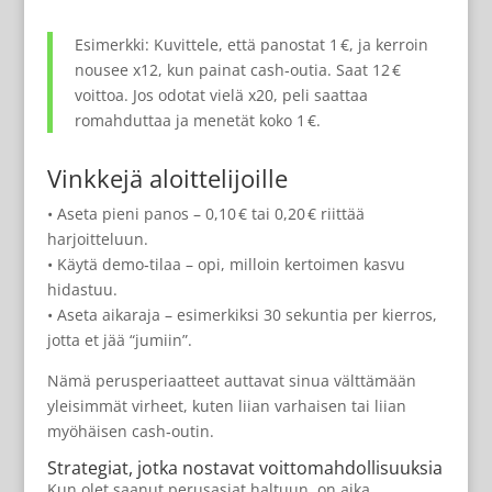
Esimerkki: Kuvittele, että panostat 1 €, ja kerroin
nousee x12, kun painat cash‑outia. Saat 12 €
voittoa. Jos odotat vielä x20, peli saattaa
romahduttaa ja menetät koko 1 €.
Vinkkejä aloittelijoille
• Aseta pieni panos – 0,10 € tai 0,20 € riittää
harjoitteluun.
• Käytä demo‑tilaa – opi, milloin kertoimen kasvu
hidastuu.
• Aseta aikaraja – esimerkiksi 30 sekuntia per kierros,
jotta et jää “jumiin”.
Nämä perusperiaatteet auttavat sinua välttämään
yleisimmät virheet, kuten liian varhaisen tai liian
myöhäisen cash‑outin.
Strategiat, jotka nostavat voittomahdollisuuksia
Kun olet saanut perusasiat haltuun, on aika