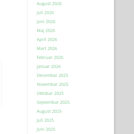
August 2026
Juli 2026
Juni 2026
Maj 2026
i
April 2026
Mart 2026
Februar 2026
Januar 2026
Decembar 2025
Novembar 2025
Oktobar 2025
Septembar 2025
August 2025
Juli 2025
Juni 2025