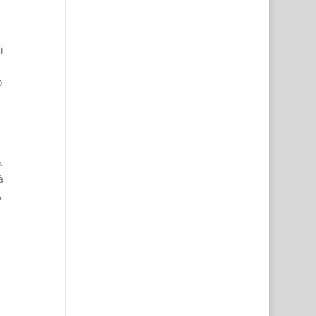
i
o
.
à
,