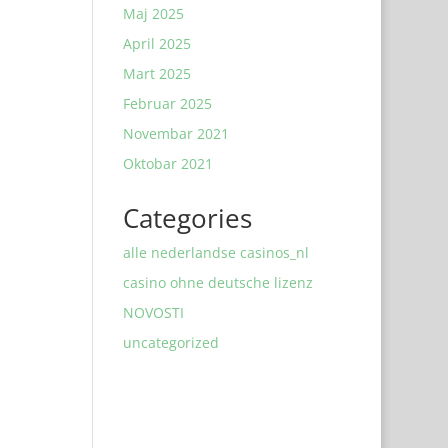
Maj 2025
April 2025
Mart 2025
Februar 2025
i
Novembar 2021
Oktobar 2021
Categories
alle nederlandse casinos_nl
casino ohne deutsche lizenz
NOVOSTI
uncategorized