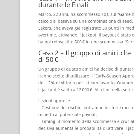
durante le Finali
Marco, 22 anni, ha scommesso 10 € sul “Game‑by‑G
calcolo si basava su una combinazione di seed, 
Lakers, che aveva già registrato 30 punti in med
overtime, attivando il jackpot. Il payout è stato
ha poi reinvestito 500 € in una scommessa “Serie
Caso 2 – Il gruppo di amici che
di 50 €
Un gruppo di quattro amici ha deciso di puntare 
Hanno scelto di utilizzare il “Early‑Season Ap
del 12 % di vittoria per il team favorito. Quando
il jackpot è salito a 12 000 €. Alla fine della seri
Lezioni apprese
– Gestione del rischio: entrambe le storie mostr
rispetto al potenziale payout.
– Timing: il momento della scommessa è crucial
decisiva aumenta le probabilità di attivare il jac