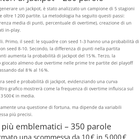
enerare un jackpot, è stato analizzato un campione di 5 stagioni
 oltre 1 200 partite. La metodologia ha seguito questi passi:
ferenza media di punti, percentuale di overtime), creazione di un
ti in‑play.
ipali. Primo, il seed: le squadre con seed 1‑3 hanno una probabilità d
con seed 8‑10. Secondo, la differenza di punti nella partita
ti aumenta la probabilità di jackpot del 15 %. Terzo, la
giocato almeno due overtime nelle prime tre partite dei playoff
assando dal 8 % al 16 %.
e tra seed e probabilità di jackpot, evidenziando una curva
altro grafico mostrerà come la frequenza di overtime influisca sul
3 500 € in media.
ramente una questione di fortuna, ma dipende da variabili
essa più precisi.
si più emblematici – 350 parole
formato una scommessa da 10 € in 5 000 €