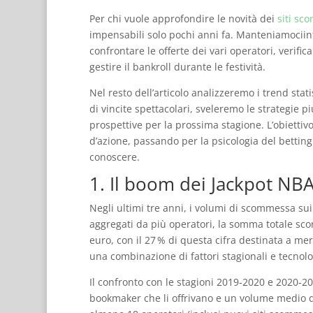
Per chi vuole approfondire le novità dei
siti s
impensabili solo pochi anni fa. Manteniamociin
confrontare le offerte dei vari operatori, verific
gestire il bankroll durante le festività.
Nel resto dell’articolo analizzeremo i trend sta
di vincite spettacolari, sveleremo le strategie p
prospettive per la prossima stagione. L’obiettiv
d’azione, passando per la psicologia del bettin
conoscere.
1. Il boom dei Jackpot NBA
Negli ultimi tre anni, i volumi di scommessa sui
aggregati da più operatori, la somma totale sco
euro, con il 27 % di questa cifra destinata a mer
una combinazione di fattori stagionali e tecnolo
Il confronto con le stagioni 2019‑2020 e 2020‑20
bookmaker che li offrivano e un volume medio di