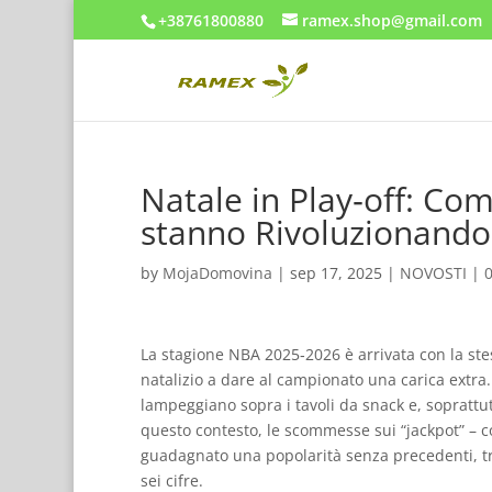
+38761800880
ramex.shop@gmail.com
Natale in Play‑off: C
stanno Rivoluzionando
by
MojaDomovina
|
sep 17, 2025
|
NOVOSTI
|
La stagione NBA 2025‑2026 è arrivata con la st
natalizio a dare al campionato una carica extra. I
lampeggiano sopra i tavoli da snack e, soprattutt
questo contesto, le scommesse sui “jackpot” – c
guadagnato una popolarità senza precedenti, tr
sei cifre.