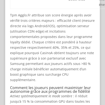
éne
Tpm Agglo.Fr attribue son score énergie après avoir
vérifié trois critères majeurs : efficacité client (mesure
directe via logs Android/iOS), optimisation serveur
(utilisation CDN edge) et incitations
comportementales proposées dans leur programme
loyalty dédié. Chaque critère est pondéré à hauteur
respective respectivement 40%, 35% et 25%, ce qui
explique pourquoi CasinoA obtient toujours une note
supérieure grâce à son partenariat exclusif avec
Samsung permettant aux joueurs actifs sous >80 %
charge initiale bénéficier automatiquement d’un
boost graphique sans surcharge CPU
supplémentaire.
Comment les joueurs peuvent maximiser leur
autonomie grâce aux programmes de fidélité
Activez systématiquement le mode sombre
: il réduit
jusqu’à 15 % la consommation GPU dans toutes les