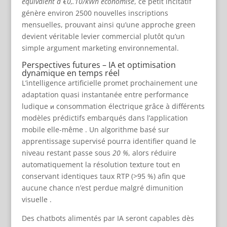
équivalent à €0,.10/kWh économisé
, ce petit incitatif
génère environ 2500 nouvelles inscriptions
mensuelles, prouvant ainsi qu’une approche green
devient véritable levier commercial plutôt qu’un
simple argument marketing environnemental.
Perspectives futures – IA et optimisation
dynamique en temps réel
L’intelligence artificielle promet prochainement une
adaptation quasi instantanée entre performance
ludique и consommation électrique grâce à différents
modèles prédictifs embarqués dans l’application
mobile elle-même . Un algorithme basé sur
apprentissage supervisé pourra identifier quand le
niveau restant passe sous
20 %
, alors réduire
automatiquement la résolution texture tout en
conservant identiques taux RTP (>95 %) afin que
aucune chance n’est perdue malgré dimunition
visuelle .
Des chatbots alimentés par IA seront capables dès