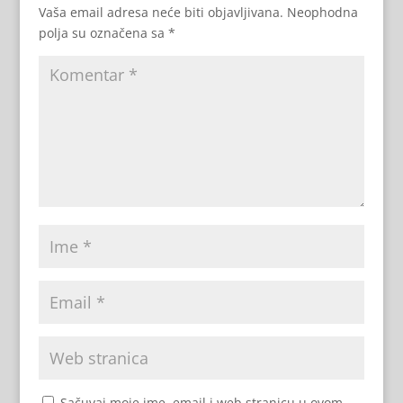
Vaša email adresa neće biti objavljivana.
Neophodna
polja su označena sa
*
Sačuvaj moje ime, email i web stranicu u ovom