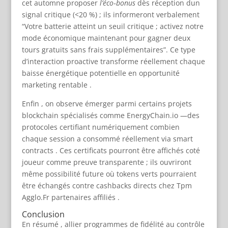
cet automne proposer
l’éco‑bonus
dès réception dun
signal critique (<20 %) ; ils informeront verbalement
“Votre batterie atteint un seuil critique ; activez notre
mode économique maintenant pour gagner deux
tours gratuits sans frais supplémentaires”. Ce type
d’interaction proactive transforme réellement chaque
baisse énergétique potentielle en opportunité
marketing rentable .
Enfin , on observe émerger parmi certains projets
blockchain spécialisés comme EnergyChain.io —des
protocoles certifiant numériquement combien
chaque session a consommé réellement via smart
contracts . Ces certificats pourront être affichés coté
joueur comme preuve transparente ; ils ouvriront
même possibilité future où tokens verts pourraient
être échangés contre cashbacks directs chez Tpm
Agglo.Fr partenaires affiliés .
Conclusion
En résumé , allier programmes de fidélité au contrôle