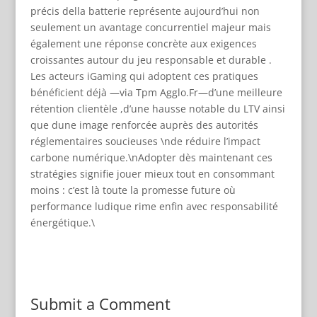
précis della batterie représente aujourd’hui non
seulement un avantage concurrentiel majeur mais
également une réponse concrète aux exigences
croissantes autour du jeu responsable et durable .
Les acteurs iGaming qui adoptent ces pratiques
bénéficient déjà —via Tpm Agglo.Fr—d’une meilleure
rétention clientèle ,d’une hausse notable du LTV ainsi
que dune image renforcée auprès des autorités
réglementaires soucieuses \nde réduire l’impact
carbone numérique.\nAdopter dès maintenant ces
stratégies signifie jouer mieux tout en consommant
moins : c’est là toute la promesse future où
performance ludique rime enfin avec responsabilité
énergétique.\
Submit a Comment