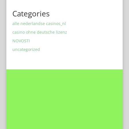
Categories
alle nederlandse casinos_nl
casino ohne deutsche lizenz
NOVOSTI
uncategorized