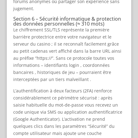
forums anonymes où partager son expérience sans
jugement.
Section 6 – Sécurité informatique & protection
des données personnelles (≈ 310 mots)
Le chiffrement SSL/TLS représente la première
barrière protectrice entre votre navigateur et le
serveur du casino ; il se reconnaît facilement grâce
au petit cadenas vert affiché dans la barre URL ainsi
au préfixe “https://”. Sans ce protocole toutes vos
informations – identifiants login , coordonnées
bancaires , historiques de jeu – pourraient être
interceptées par un tiers malveillant .
L’authentification à deux facteurs (2FA) renforce
considérablement ce périmètre sécurisé : après
saisie habituelle du mot‑de‑passe vous recevez un
code unique via SMS ou application authentificatrice
(Google Authenticator). L’activation ne prend
quelques clics dans les paramètres “Sécurité” du
compte utilisateur mais ajoute une couche