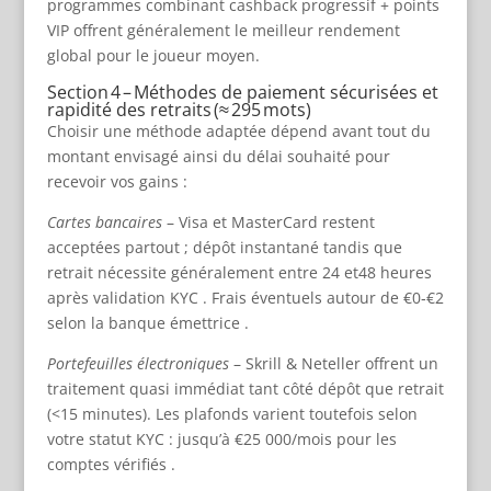
programmes combinant cashback progressif + points
VIP offrent généralement le meilleur rendement
global pour le joueur moyen.
Section 4 – Méthodes de paiement sécurisées et
rapidité des retraits (≈ 295 mots)
Choisir une méthode adaptée dépend avant tout du
montant envisagé ainsi du délai souhaité pour
recevoir vos gains :
Cartes bancaires
– Visa et MasterCard restent
acceptées partout ; dépôt instantané tandis que
retrait nécessite généralement entre 24 et48 heures
après validation KYC . Frais éventuels autour de €0‑€2
selon la banque émettrice .
Portefeuilles électroniques
– Skrill & Neteller offrent un
traitement quasi immédiat tant côté dépôt que retrait
(<15 minutes). Les plafonds varient toutefois selon
votre statut KYC : jusqu’à €25 000/mois pour les
comptes vérifiés .