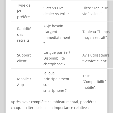
Type de
Slots vs Live
Filtre “Top jeux
jeu
dealer vs Poker
vidéo slots”.
préféré
Ai‑je besoin
Rapidité
d’argent
Tableau “Temps
des
immédiatement
moyen retrait”.
retraits
?
Langue parlée ?
Support
Avis utilisateurs
Disponibilité
client
“Service client”.
chat/phone ?
Je joue
Test
Mobile /
principalement
“Compatibilité
App
sur
mobile”.
smartphone ?
Après avoir complété ce tableau mental, pondérez
chaque critère selon son importance relative :