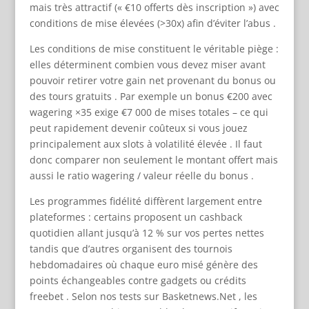
mais très attractif (« €10 offerts dès inscription ») avec
conditions de mise élevées (>30x) afin d’éviter l’abus .
Les conditions de mise constituent le véritable piège :
elles déterminent combien vous devez miser avant
pouvoir retirer votre gain net provenant du bonus ou
des tours gratuits . Par exemple un bonus €200 avec
wagering ×35 exige €7 000 de mises totales – ce qui
peut rapidement devenir coûteux si vous jouez
principalement aux slots à volatilité élevée . Il faut
donc comparer non seulement le montant offert mais
aussi le ratio wagering / valeur réelle du bonus .
Les programmes fidélité diffèrent largement entre
plateformes : certains proposent un cashback
quotidien allant jusqu’à 12 % sur vos pertes nettes
tandis que d’autres organisent des tournois
hebdomadaires où chaque euro misé génère des
points échangeables contre gadgets ou crédits
freebet . Selon nos tests sur Basketnews.Net , les