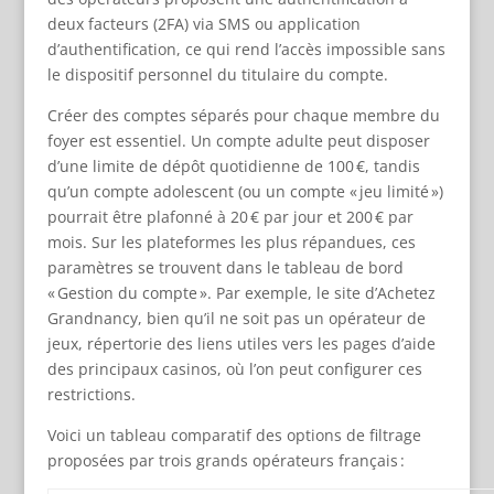
deux facteurs (2FA) via SMS ou application
d’authentification, ce qui rend l’accès impossible sans
le dispositif personnel du titulaire du compte.
Créer des comptes séparés pour chaque membre du
foyer est essentiel. Un compte adulte peut disposer
d’une limite de dépôt quotidienne de 100 €, tandis
qu’un compte adolescent (ou un compte « jeu limité »)
pourrait être plafonné à 20 € par jour et 200 € par
mois. Sur les plateformes les plus répandues, ces
paramètres se trouvent dans le tableau de bord
« Gestion du compte ». Par exemple, le site d’Achetez
Grandnancy, bien qu’il ne soit pas un opérateur de
jeux, répertorie des liens utiles vers les pages d’aide
des principaux casinos, où l’on peut configurer ces
restrictions.
Voici un tableau comparatif des options de filtrage
proposées par trois grands opérateurs français :