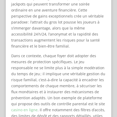
jackpots qui peuvent transformer une soirée
ordinaire en une aventure financière. Cette
perspective de gains exceptionnels crée un véritable
paradoxe : l’attrait du gros lot pousse les joueurs à
s’immerger davantage, alors que la même
accessibilité 24 h/24, l’anonymat et la rapidité des
transactions augmentent les risques pour la santé
financière et le bien‑être familial.
Dans ce contexte, chaque foyer doit adopter des
mesures de protection spécifiques. Le jeu
responsable ne se limite plus à la simple modération
du temps de jeu ; il implique une véritable gestion du
risque familial, c’est‑à‑dire la capacité à encadrer les
comportements de chaque membre, à sécuriser les
flux monétaires et à instaurer des mécanismes de
prévention adaptés. Un bon exemple de plateforme
qui propose des outils de contrôle parental est le site
casino en ligne
. Il offre notamment des filtres d’accès,
des limites de dépôt et des rapports détaillés, utiles