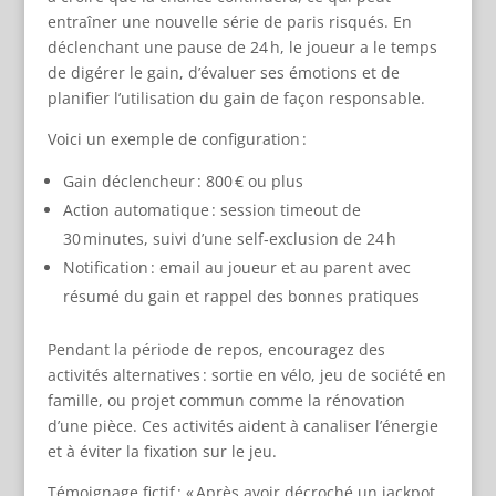
entraîner une nouvelle série de paris risqués. En
déclenchant une pause de 24 h, le joueur a le temps
de digérer le gain, d’évaluer ses émotions et de
planifier l’utilisation du gain de façon responsable.
Voici un exemple de configuration :
Gain déclencheur : 800 € ou plus
Action automatique : session timeout de
30 minutes, suivi d’une self‑exclusion de 24 h
Notification : email au joueur et au parent avec
résumé du gain et rappel des bonnes pratiques
Pendant la période de repos, encouragez des
activités alternatives : sortie en vélo, jeu de société en
famille, ou projet commun comme la rénovation
d’une pièce. Ces activités aident à canaliser l’énergie
et à éviter la fixation sur le jeu.
Témoignage fictif : « Après avoir décroché un jackpot