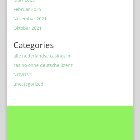
Februar 2025
Novembar 2021
Oktobar 2021
Categories
alle nederlandse casinos_nl
casino ohne deutsche lizenz
NOVOSTI
uncategorized