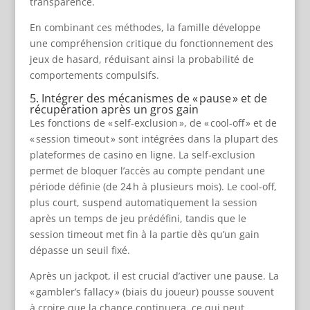
transparence.
En combinant ces méthodes, la famille développe
une compréhension critique du fonctionnement des
jeux de hasard, réduisant ainsi la probabilité de
comportements compulsifs.
5. Intégrer des mécanismes de « pause » et de
récupération après un gros gain
Les fonctions de « self‑exclusion », de « cool‑off » et de
« session timeout » sont intégrées dans la plupart des
plateformes de casino en ligne. La self‑exclusion
permet de bloquer l’accès au compte pendant une
période définie (de 24 h à plusieurs mois). Le cool‑off,
plus court, suspend automatiquement la session
après un temps de jeu prédéfini, tandis que le
session timeout met fin à la partie dès qu’un gain
dépasse un seuil fixé.
Après un jackpot, il est crucial d’activer une pause. La
« gambler’s fallacy » (biais du joueur) pousse souvent
à croire que la chance continuera, ce qui peut