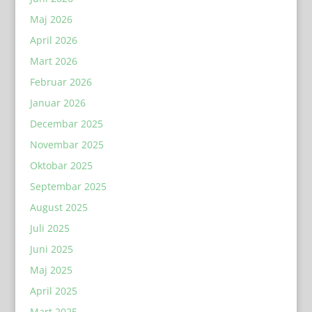
Maj 2026
April 2026
Mart 2026
Februar 2026
Januar 2026
Decembar 2025
Novembar 2025
Oktobar 2025
Septembar 2025
August 2025
Juli 2025
Juni 2025
Maj 2025
April 2025
Mart 2025