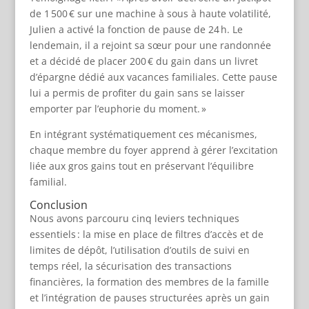
de 1 500 € sur une machine à sous à haute volatilité,
Julien a activé la fonction de pause de 24 h. Le
lendemain, il a rejoint sa sœur pour une randonnée
et a décidé de placer 200 € du gain dans un livret
d’épargne dédié aux vacances familiales. Cette pause
lui a permis de profiter du gain sans se laisser
emporter par l’euphorie du moment. »
En intégrant systématiquement ces mécanismes,
chaque membre du foyer apprend à gérer l’excitation
liée aux gros gains tout en préservant l’équilibre
familial.
Conclusion
Nous avons parcouru cinq leviers techniques
essentiels : la mise en place de filtres d’accès et de
limites de dépôt, l’utilisation d’outils de suivi en
temps réel, la sécurisation des transactions
financières, la formation des membres de la famille
et l’intégration de pauses structurées après un gain