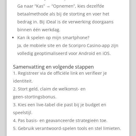
Ga naar “Kas” → “Opnemen”, kies dezelfde
betaalmethode als bij de storting en voer het
bedrag in. Bij iDeal is de verwerking doorgaans
binnen één werkdag.
Kan ik spelen op mijn smartphone?
Ja, de mobiele site en de Scoripro Casino‑app zijn
volledig geoptimaliseerd voor Android en iOS.
Samenvatting en volgende stappen
Registreer via de officiële link en verifieer je
identiteit.
Stort geld, claim de welkomst‑ en
geen‑stortingsbonus.
Kies een live‑tabel die past bij je budget en
speelstijl.
Pas basis‑ en geavanceerde strategieën toe.
Gebruik verantwoord‑spelen tools en stel limieten.