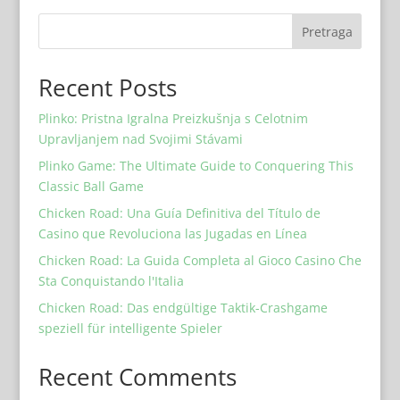
Pretraga
Recent Posts
Plinko: Pristna Igralna Preizkušnja s Celotnim
Upravljanjem nad Svojimi Stávami
Plinko Game: The Ultimate Guide to Conquering This
Classic Ball Game
Chicken Road: Una Guía Definitiva del Título de
Casino que Revoluciona las Jugadas en Línea
Chicken Road: La Guida Completa al Gioco Casino Che
Sta Conquistando l'Italia
Chicken Road: Das endgültige Taktik-Crashgame
speziell für intelligente Spieler
Recent Comments