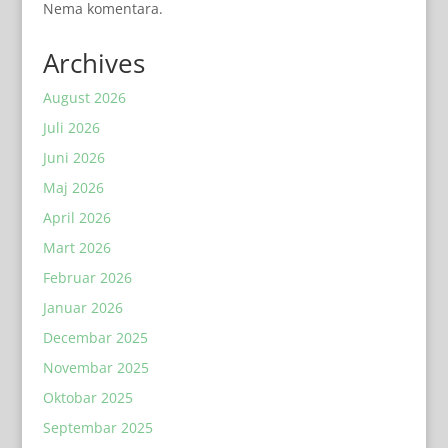
Nema komentara.
Archives
August 2026
Juli 2026
Juni 2026
Maj 2026
April 2026
Mart 2026
Februar 2026
Januar 2026
Decembar 2025
Novembar 2025
Oktobar 2025
Septembar 2025