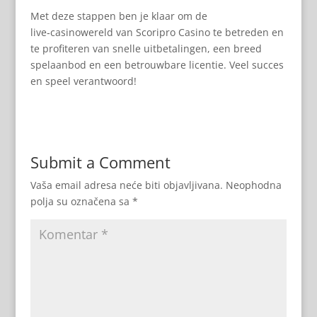
Met deze stappen ben je klaar om de
live‑casinowereld van Scoripro Casino te betreden en
te profiteren van snelle uitbetalingen, een breed
spelaanbod en een betrouwbare licentie. Veel succes
en speel verantwoord!
Submit a Comment
Vaša email adresa neće biti objavljivana.
Neophodna
polja su označena sa
*