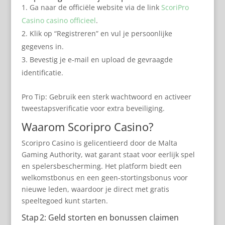
Ga naar de officiële website via de link
ScoriPro
Casino casino officieel
.
Klik op “Registreren” en vul je persoonlijke
gegevens in.
Bevestig je e‑mail en upload de gevraagde
identificatie.
Pro Tip: Gebruik een sterk wachtwoord en activeer
tweestapsverificatie voor extra beveiliging.
Waarom Scoripro Casino?
Scoripro Casino is gelicentieerd door de Malta
Gaming Authority, wat garant staat voor eerlijk spel
en spelersbescherming. Het platform biedt een
welkomstbonus en een geen‑stortingsbonus voor
nieuwe leden, waardoor je direct met gratis
speeltegoed kunt starten.
Stap 2: Geld storten en bonussen claimen