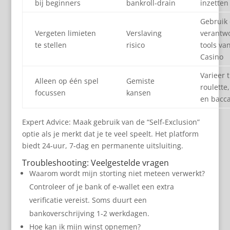
bij beginners
bankroll‑drain
inzetten
Gebruik
Vergeten limieten
Verslaving
verantw
te stellen
risico
tools va
Casino
Varieer 
Alleen op één spel
Gemiste
roulette,
focussen
kansen
en bacca
Expert Advice: Maak gebruik van de “Self‑Exclusion”
optie als je merkt dat je te veel speelt. Het platform
biedt 24‑uur, 7‑dag en permanente uitsluiting.
Troubleshooting: Veelgestelde vragen
Waarom wordt mijn storting niet meteen verwerkt?
Controleer of je bank of e‑wallet een extra
verificatie vereist. Soms duurt een
bankoverschrijving 1‑2 werkdagen.
Hoe kan ik mijn winst opnemen?