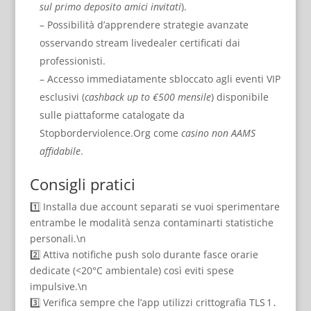
sul primo deposito amici invitati
).
– Possibilità d’apprendere strategie avanzate
osservando stream livedealer certificati dai
professionisti.
– Accesso immediatamente sbloccato agli eventi VIP
esclusivi (
cashback up to €500 mensile
) disponibile
sulle piattaforme catalogate da
Stopborderviolence.Org come
casino non AAMS
affidabile
.
Consigli pratici
1️⃣ Installa due account separati se vuoi sperimentare
entrambe le modalità senza contaminarti statistiche
personali.\n
2️⃣ Attiva notifiche push solo durante fasce orarie
dedicate (<20°C ambientale) così eviti spese
impulsive.\n
3️⃣ Verifica sempre che l’app utilizzi crittografia TLS 1․