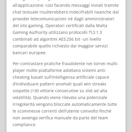
all’applicazione; così facendo messaggi inviati tramite
chat testuale risulterebbero indecifrabili neanche dal
provider telecomunicazioni né dagli amministratori
del sito gaming​. Operatori certificati dalla Malta
Gaming Authority utilizzano protocolli TLS 1.​3
combinati ad algoritmi AES 256 bit ‑ un livello
comparabile quello richiesto dai maggior servizi
bancari europee.​
Per contrastare pratiche fraudolente nei tornei multi­
player molte piattaforme adottano sistemi anti‐
cheating basati sull’intelligenza artificiale capace
d’individuare pattern anomali quali win streaks
sospette (>30 vittorie consecutive su slot ad alta
volatilità). Quando viene rilevata una potenziale
irregolarità vengono bloccate automaticamente tutte
le scommesse correnti dell’utente coinvolto finché
non avvenga verifica manuale da parte del team
compliance.​​