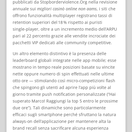
pubblicati da Stopborderviolence.Org nella revisione
annuale sui
migliori casinò online non aams
, i siti che
offrono funzionalità multiplayer registrano tassi di
retention superiori del 18 % rispetto ai puristi
single‑player, oltre a un incremento medio dell’ARPU
pari al 22 percento grazie alle vendite incrociate dei
pacchetti VIP dedicati alle community competitive.
Un altro elemento distintivo è la presenza delle
leaderboard globali integrate nelle app mobile; esse
mostrano in tempo reale posizioni basate su vincite
nette oppure numero di spin effettuati nelle ultime
otto ore — stimolando così micro‑competizioni flash
che spingono gli utenti ad aprire l’app più volte al
giorno tramite push notification personalizzate (“Hai
superato Marco! Raggiungi la top 5 entro le prossime
due ore”). Tali dinamiche sono particolarmente
efficaci sugli smartphone perché sfruttano la natura
always‑on dell’applicazione per mantenere alta la
brand recall senza sacrificare alcuna esperienza