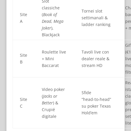
Slot
classiche
Ch
Tornei slot
Site
(
Book of
ba
settimanali &
A
Dead
,
Mega
per
ladder ranking
Joker
),
+ m
Blackjack
Gif
Roulette live
Tavoli live con
(€1
Site
+ Mini
dealer reale &
li
B
Baccarat
stream HD
mo
fil
Re
Video poker
is
Sfide
(
Jacks or
cla
Site
“head‑to‑head”
Better
) &
glo
C
su poker Texas
Crupié
pr
Hold’em
digitale
se
lit