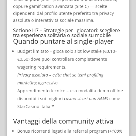
oppure gamification avanzata (Site C) — scelte
dipendenti dal profilo utente preferito tra privacy
assoluta o interattività sociale massima.
Sezione H7 – Strategie per i giocatori: scegliere
tra esperienza solitaria o sociale su mobile
Quando puntare al single‑player
Budget limitato – gioca solo slot low stake (€0,10–
€0,50) dove puoi controllare completamente
wagering requirements.
Privacy assoluta – evita chat se temi profiling
marketing aggressivo.
Apprendimento tecnico – usa modalità demo offline
disponibili sui migliori
casino sicuri non AAMS
come
StarCasino Italia.*
Vantaggi della community attiva
Bonus ricorrenti legati alla referral program (
+100%