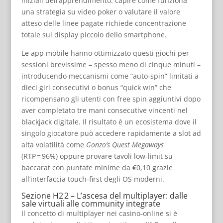
iniziali dell’apprendimento: capire come funziona
una strategia su video poker o valutare il valore
atteso delle linee pagate richiede concentrazione
totale sul display piccolo dello smartphone.
Le app mobile hanno ottimizzato questi giochi per
sessioni brevissime – spesso meno di cinque minuti –
introducendo meccanismi come “auto‑spin” limitati a
dieci giri consecutivi o bonus “quick win” che
ricompensano gli utenti con free spin aggiuntivi dopo
aver completato tre mani consecutive vincenti nel
blackjack digitale. Il risultato è un ecosistema dove il
singolo giocatore può accedere rapidamente a slot ad
alta volatilità come
Gonzo’s Quest Megaways
(RTP = 96%) oppure provare tavoli low‑limit su
baccarat con puntate minime da €0,10 grazie
all’interfaccia touch‑first degli OS moderni.
Sezione H2 2 – L’ascesa del multiplayer: dalle
sale virtuali alle community integrate
Il concetto di multiplayer nei casino‑online si è