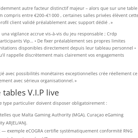
idemment autre facteur distinctif majeur – alors que sur une table
ompris entre €200–€1 000 , certaines salles privées élèvent cett
rofil client validé préalablement avec support dédié . »
 una vigilance accrue vis‑à‑vis du jeu responsable ; Crdp
rticipants Vip… • De fixer préalablement ses propres limites
limitations disponibles directement depuis leur tableau personnel •
 qu’il rappelle discrètement mais clairement vos engagements
gié avec possibilités monétaires exceptionnelles crée réellement ce
ement avec sérieux organisationnel. »
tables V.I.P live
 type particulier doivent disposer obligatoirement :
s telles que Malta Gaming Authority (MGA), Curaçao eGaming
ty ARJEL/ANJ.
t — exemple eCOGRA certifie systématiquement conformité RNG