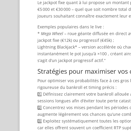
Le jackpot fixe quant à lui propose un montan
€5 000 et €30 000 – quel que soit nombre total 
joueurs souhaitant connaître exactement leur 
Exemples populaires dans le live :
*
Mega Wheel
– roue géante diffusée en direct 
jackpot fixe (€12k) ou progressif (€45k) ;
Lightning Blackjack* – version accélérée où chaq
instantanément le pot jusqu’à ×100 , créant ains
s’agit d’un jackpot progressif actif.”
Stratégies pour maximiser vos
Pour optimiser vos probabilités face à ces gros 
rigoureuse du bankroll et timing précis :
1️⃣ Définissez clairement votre bankroll allouée
sessions longues afin d’éviter toute perte catas
2️⃣ Concentrez vos mises pendant les périodes 
augmente légèrement vos chances qu’une combi
3️⃣ Exploitez systématiquement toutes les optio
car elles offrent souvent un coefficient RTP su