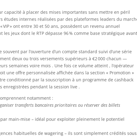
eur capacité à placer des mises importantes sans mettre en péril
urs études internes réalisées par des plateformes leaders du march
 « VIP » ont entre 30 et 50 ans, possèdent un revenu annuel
ent les jeux dont le RTP dépasse 96 % comme base stratégique avan
e souvent par l’ouverture d’un compte standard suivi d’une série
ment deux ou trois versements supérieurs à €2 000 chacun —
rs semaines voire mois . Une fois ce volume atteint , l’opérateur
soit une offre personnalisée affichée dans la section « Promotion »
 être conditionné par la souscription à un programme de cashback
s enregistrées pendant la session live .
s comprennent notamment :
aniser transferts bancaires prioritaires ou réserver des billets
par main‑mise – idéal pour exploiter pleinement le potentiel
ences habituelles de wagering – ils sont simplement crédités sous