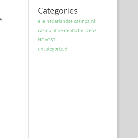
Categories
é
alle nederlandse casinos_nl
casino ohne deutsche lizenz
t
NOVOSTI
uncategorized