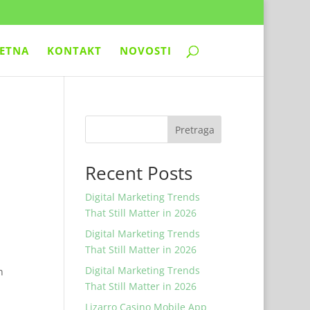
ETNA
KONTAKT
NOVOSTI
Pretraga
Recent Posts
Digital Marketing Trends
That Still Matter in 2026
Digital Marketing Trends
That Still Matter in 2026
Digital Marketing Trends
n
That Still Matter in 2026
Lizarro Casino Mobile App