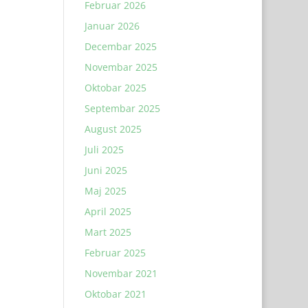
Februar 2026
Januar 2026
Decembar 2025
Novembar 2025
Oktobar 2025
Septembar 2025
August 2025
Juli 2025
Juni 2025
Maj 2025
April 2025
Mart 2025
Februar 2025
Novembar 2021
Oktobar 2021