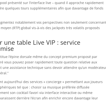
e pool présenté sur l’interface live – quand il approche rapidement
tendre quelques tours supplémentaires afin que davantage de fonds
ugmentez notablement vos perspectives non seulement concernan
oyen (RTP) global vis‑à‑vis des jackpots très volatils proposés
r une table Live VIP : service
 mise
onstitue l’épine dorsale même du concept premium proposé par
égré vous pouvez poser rapidement toute question relative aux
 une assistance technique sans devoir attendre qu’un modérateu
éral.”
nt aujourd’hui des services « concierge » permettant aux joueurs
phériques tel que : choisir sa musique préférée diffusée
ement son cocktail favori via interface interactive ou même
raissent derrière l’écran afin enrichir encore davantage leur