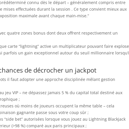
t prédéterminé connu dès le départ – généralement compris entre
de mises effectuées durant la session . Ce type convient mieux aux
exposition maximale avant chaque main‑mise.“
avec quatre zones bonus dont deux offrent respectivement un
ue carte “lightning” active un multiplicateur pouvant faire explose
i parfois un gain exceptionnel autour du seuil millionnaire lorsqu’i
 chances de décrocher un jackpot
lots il faut adopter une approche disciplinée mêlant gestion
 au jeu VIP – ne dépassez jamais 5 % du capital total destiné aux
trophique ;
creuses où moins de joueurs occupent la même table – cela
naison gagnante passe sous votre coup sûr ;
ns “side bet” autorisées lorsque vous jouez au Lightning Blackjack
périeur (>98 %) comparé aux paris principaux ;