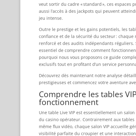
veut sortir du cadre « standard », ces espace
aussi l’accès à des jackpots qui peuvent attein
jeu intense.
Outre le prestige et les gains potentiels, les t
confiance et de la sécurité du secteur : chaque
renforcé et des audits indépendants réguliers.
essentiel de comprendre comment fonctionnent c
pourquoi nous vous proposons ce guide complet,
exclusifs tout en profitant d’un service personna
Découvrez dès maintenant notre analyse détaill
prestigieuses et commencez votre aventure avec
Comprendre les tables VIP 
fonctionnement
Une table Live VIP est essentiellement un salon 
du casino opérateur. Contrairement aux tables 
même flux vidéo, chaque salon VIP accueille gé
visibilité parfaite du croupier et une interaction