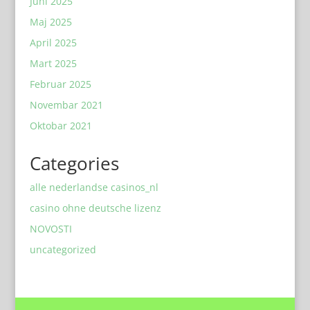
Juni 2025
Maj 2025
April 2025
Mart 2025
Februar 2025
Novembar 2021
Oktobar 2021
Categories
alle nederlandse casinos_nl
casino ohne deutsche lizenz
NOVOSTI
uncategorized