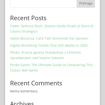
Pretraga
Recent Posts
Tower Defense Rush: Questa Guida Finale al Gioco di
Casino Strategico
Sweet Bonanza: Canlı Tatlı Evreninde Kar Şansları
Digital Marketing Trends That Still Matter in 2026
Plinko: Pristna Igralna Preizkušnja s Celotnim
Upravljanjem nad Svojimi Stávami
Plinko Game: The Ultimate Guide to Conquering This
Classic Ball Game
Recent Comments
Nema komentara.
Archives