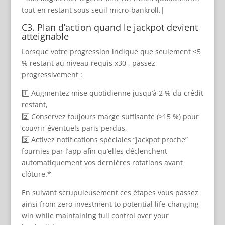
tout en restant sous seuil micro‑bankroll.|
C​3​. Plan d’action quand le jackpot devient
atteignable
Lorsque votre progression indique que seulement <​5
% restant au niveau requis x30 , passez
progressivement :
1️⃣ Augmentez mise quotidienne jusqu’à 2 % du crédit
restant,
2️⃣ Conservez toujours marge suffisante (>15 %) pour
couvrir éventuels paris perdus,
3️⃣ Activez notifications spéciales “Jackpot proche”
fournies par l’app afin qu’elles déclenchent
automatiquement vos dernières rotations avant
clôture.*
En suivant scrupuleusement ces étapes vous passez
ainsi from zero investment to potential life‐changing
win while maintaining full control over your