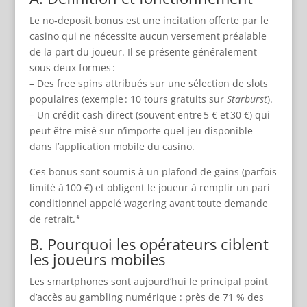
Le no‑deposit bonus est une incitation offerte par le
casino qui ne nécessite aucun versement préalable
de la part du joueur. Il se présente généralement
sous deux formes :
– Des free spins attribués sur une sélection de slots
populaires (exemple : 10 tours gratuits sur
Starburst
).
– Un crédit cash direct (souvent entre 5 € et 30 €) qui
peut être misé sur n’importe quel jeu disponible
dans l’application mobile du casino.
Ces bonus sont soumis à un plafond de gains (parfois
limité à 100 €) et obligent le joueur à remplir un pari
conditionnel appelé wagering avant toute demande
de retrait.*
B. Pourquoi les opérateurs ciblent
les joueurs mobiles
Les smartphones sont aujourd’hui le principal point
d’accès au gambling numérique : près de 71 % des