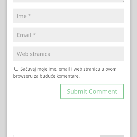
Sačuvaj moje ime, email i web stranicu u ovom
browseru za buduće komentare.