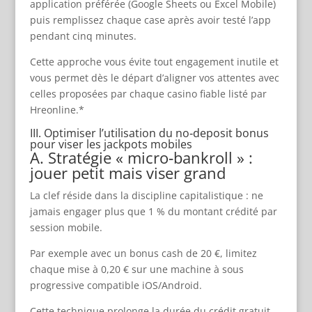
application préférée (Google Sheets ou Excel Mobile)
puis remplissez chaque case après avoir testé l’app
pendant cinq minutes.
Cette approche vous évite tout engagement inutile et
vous permet dès le départ d’aligner vos attentes avec
celles proposées par chaque casino fiable listé par
Hreonline.*
III. Optimiser l’utilisation du no‑deposit bonus
pour viser les jackpots mobiles
A. Stratégie « micro‑bankroll » :
jouer petit mais viser grand
La clef réside dans la discipline capitalistique : ne
jamais engager plus que 1 % du montant crédité par
session mobile.
Par exemple avec un bonus cash de 20 €, limitez
chaque mise à 0,20 € sur une machine à sous
progressive compatible iOS/Android.
Cette technique prolonge la durée du crédit gratuit