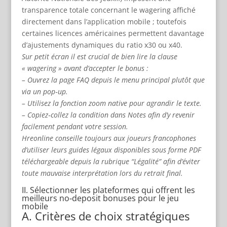
transparence totale concernant le wagering affiché
directement dans l’application mobile ; toutefois
certaines licences américaines permettent davantage
d’ajustements dynamiques du ratio x30 ou x40.
Sur petit écran il est crucial de bien lire la clause
« wagering » avant d’accepter le bonus :
– Ouvrez la page FAQ depuis le menu principal plutôt que
via un pop‑up.
– Utilisez la fonction zoom native pour agrandir le texte.
– Copiez‐collez la condition dans Notes afin d’y revenir
facilement pendant votre session.
Hreonline conseille toujours aux joueurs francophones
d’utiliser leurs guides légaux disponibles sous forme PDF
téléchargeable depuis la rubrique “Légalité” afin d’éviter
toute mauvaise interprétation lors du retrait final.
II. Sélectionner les plateformes qui offrent les
meilleurs no‑deposit bonuses pour le jeu
mobile
A. Critères de choix stratégiques