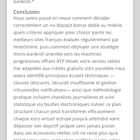
bankroll.*
Conclusion
Nous avons passé en revue comment décoder
correctement un no‑deposit bonus dédié au mobile,
quels critères appliquer pour choisir parmi les
meilleurs sites français évalués régulièrement par
HreeOnline, puis comment déployer une stratégie
micro‑bankroll orientée vers les machines
progressives offrant RTP élevés voire versles tables
live adaptées aux crédits gratuits.\nEn parallèle nous
avons identifié principaux écueils techniques —
clauses obscures, sécurité insuffisante et gestion
intrusivedes notifications— ainsi que méthodologie
pratique incluant checklists journalières et suivi
statistique via feuilles électroniques.\nAvec ce plan
structuré chacun peut transformer efficacement
chaque euro virtuel octroyé jusqu’à atteindre voire
dépasser son objectif jackpot sans jamais puiser
dans ses économies réelles.\nIl ne reste plus qu’à