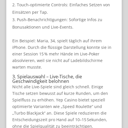
Touch‑optimierte Controls: Einfaches Setzen von
Einsätzen per Tap.
Push‑Benachrichtigungen: Sofortige Infos zu
Bonusaktionen und Live‑Events.
Ein Beispiel: Maria, 34, spielt täglich auf ihrem
iPhone. Durch die flüssige Darstellung konnte sie in
einer Session 15 % mehr Hände im Live‑Poker
absolvieren, weil sie nicht auf Ladebildschirme
warten musste.
3. Spielauswahl – Live‑Tische, die
Geschwindigkeit belohnen
Nicht alle Live‑Spiele sind gleich schnell. Einige
Tische setzen bewusst auf kurze Runden, um den
Spielfluss zu erhöhen. Yep Casino bietet speziell
optimierte Varianten wie „Speed Roulette“ und
„Turbo Blackjack“ an. Diese Spiele reduzieren die
Entscheidungszeit pro Hand auf 10–15 Sekunden,
ohne die Spielqualität zu beeinträchtigen.