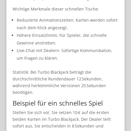
Wichtige Merkmale dieser schnellen Tische:
Reduzierte Animationszeiten: Karten werden sofort
nach dem Klick angezeigt.
Höhere Einsatzlimits: Für Spieler, die schnelle
Gewinne anstreben.
Live‑Chat mit Dealern: Sofortige Kommunikation,
um Fragen zu klären.
Statistik: Bei Turbo Blackjack beträgt die
durchschnittliche Rundendauer 12 Sekunden,
während herkömmliche Versionen 25 Sekunden
benötigen.
Beispiel für ein schnelles Spiel
Stellen Sie sich vor, Sie setzen 10 € auf die ersten
beiden Karten im Turbo Blackjack. Der Dealer teilt
sofort aus, Sie entscheiden in 8 Sekunden und