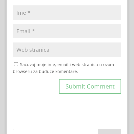
Sačuvaj moje ime, email i web stranicu u ovom
browseru za buduće komentare.