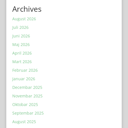
Archives
August 2026
Juli 2026
Juni 2026
Maj 2026
April 2026
Mart 2026
Februar 2026
Januar 2026
Decembar 2025
Novembar 2025
Oktobar 2025
Septembar 2025
August 2025