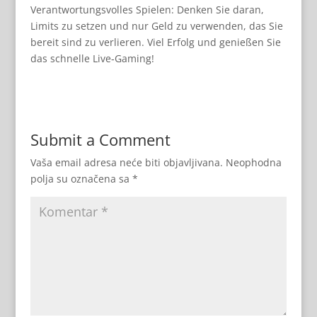
Verantwortungsvolles Spielen: Denken Sie daran,
Limits zu setzen und nur Geld zu verwenden, das Sie
bereit sind zu verlieren. Viel Erfolg und genießen Sie
das schnelle Live‑Gaming!
Submit a Comment
Vaša email adresa neće biti objavljivana.
Neophodna
polja su označena sa
*