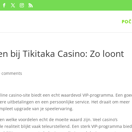
POČ
n bij Tikitaka Casino: Zo loont
0 comments
online casino‑site biedt een echt waardevol VIP‑programma. Een goe
ere uitbetalingen en een persoonlijke service. Het draait om meer
mpleet upgrade van je speelervaring.
en welke voordelen echt de moeite waard zijn. Veel casino’s
 realiteit blijkt vaak teleurstellend. Een sterk VIP‑programma bied