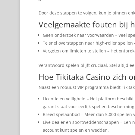
Door deze stappen te volgen, kun je binnen enk
Veelgemaakte fouten bij 
Geen onderzoek naar voorwaarden – Veel spel
Te snel overstappen naar high‑roller spellen 
Vergeten om limieten te stellen – Het ontbre
Verantwoord spelen blijft cruciaal. Stel altijd 
Hoe Tikitaka Casino zich 
Naast een robuust VIP‑programma biedt Tikita
Licentie en veiligheid – Het platform beschi
garant staat voor eerlijk spel en bescherming
Breed spelaanbod – Meer dan 5.000 spellen v
Live dealer en sportweddenschappen – Een na
account kunt spelen en wedden.