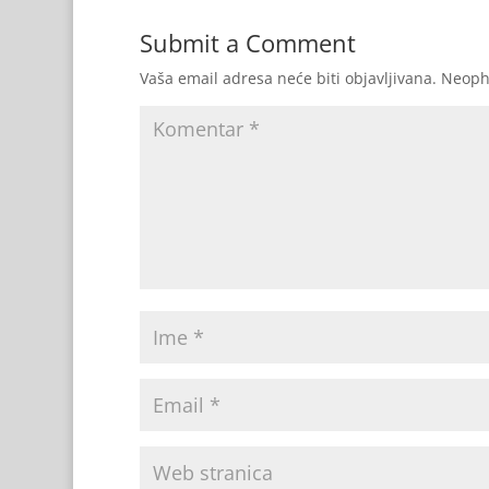
Submit a Comment
Vaša email adresa neće biti objavljivana.
Neoph