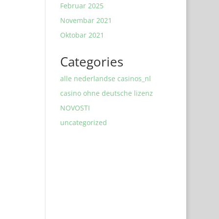
Februar 2025
Novembar 2021
Oktobar 2021
Categories
alle nederlandse casinos_nl
casino ohne deutsche lizenz
NOVOSTI
uncategorized