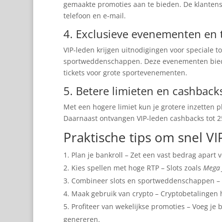
gemaakte promoties aan te bieden. De klantense
telefoon en e‑mail.
4. Exclusieve evenementen en 
VIP‑leden krijgen uitnodigingen voor speciale t
sportweddenschappen. Deze evenementen bieden 
tickets voor grote sportevenementen.
5. Betere limieten en cashback
Met een hogere limiet kun je grotere inzetten pla
Daarnaast ontvangen VIP‑leden cashbacks tot 25
Praktische tips om snel VI
Plan je bankroll – Zet een vast bedrag apart 
Kies spellen met hoge RTP – Slots zoals
Mega 
Combineer slots en sportweddenschappen – Do
Maak gebruik van crypto – Cryptobetalingen 
Profiteer van wekelijkse promoties – Voeg je
genereren.