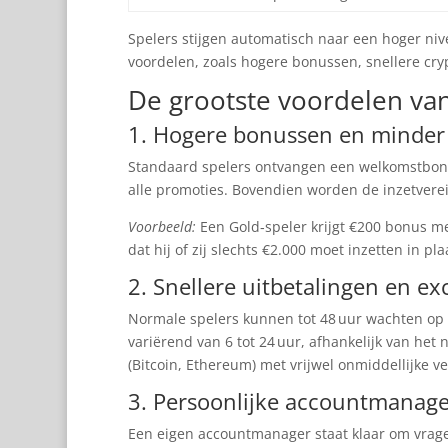
Spelers stijgen automatisch naar een hoger niv
voordelen, zoals hogere bonussen, snellere crypt
De grootste voordelen van 
1. Hogere bonussen en minder 
Standaard spelers ontvangen een welkomstbonus
alle promoties. Bovendien worden de inzetvere
Voorbeeld:
Een Gold‑speler krijgt €200 bonus me
dat hij of zij slechts €2.000 moet inzetten in 
2. Snellere uitbetalingen en e
Normale spelers kunnen tot 48 uur wachten op ee
variërend van 6 tot 24 uur, afhankelijk van het
(Bitcoin, Ethereum) met vrijwel onmiddellijke v
3. Persoonlijke accountmanager
Een eigen accountmanager staat klaar om vrage