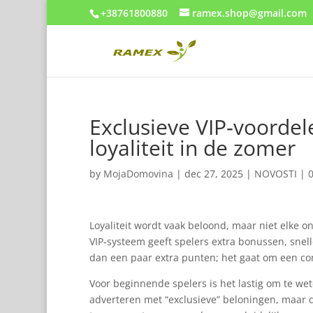
+38761800880
ramex.shop@gmail.com
Exclusieve VIP‑voordele
loyaliteit in de zomer
by
MojaDomovina
|
dec 27, 2025
|
NOVOSTI
|
Loyaliteit wordt vaak beloond, maar niet elke 
VIP‑systeem geeft spelers extra bonussen, snell
dan een paar extra punten; het gaat om een co
Voor beginnende spelers is het lastig om te wet
adverteren met “exclusieve” beloningen, maar de