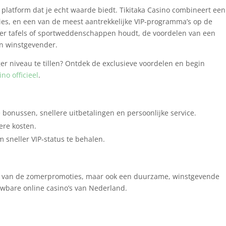
n platform dat je echt waarde biedt. Tikitaka Casino combineert een
ies, en een van de meest aantrekkelijke VIP‑programma’s op de
aler tafels of sportweddenschappen houdt, de voordelen van een
en winstgevender.
er niveau te tillen? Ontdek de exclusieve voordelen en begin
no officieel
.
 bonussen, snellere uitbetalingen en persoonlijke service.
ere kosten.
sneller VIP‑status te behalen.
ren van de zomerpromoties, maar ook een duurzame, winstgevende
wbare online casino’s van Nederland.