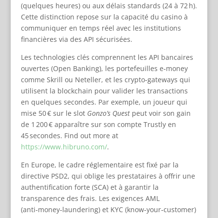
(quelques heures) ou aux délais standards (24 à 72 h).
Cette distinction repose sur la capacité du casino à
communiquer en temps réel avec les institutions
financières via des API sécurisées.
Les technologies clés comprennent les API bancaires
ouvertes (Open Banking), les portefeuilles e‑money
comme Skrill ou Neteller, et les crypto‑gateways qui
utilisent la blockchain pour valider les transactions
en quelques secondes. Par exemple, un joueur qui
mise 50 € sur le slot
Gonzo’s Quest
peut voir son gain
de 1 200 € apparaître sur son compte Trustly en
45 secondes. Find out more at
https://www.hibruno.com/
.
En Europe, le cadre réglementaire est fixé par la
directive PSD2, qui oblige les prestataires à offrir une
authentification forte (SCA) et à garantir la
transparence des frais. Les exigences AML
(anti‑money‑laundering) et KYC (know‑your‑customer)