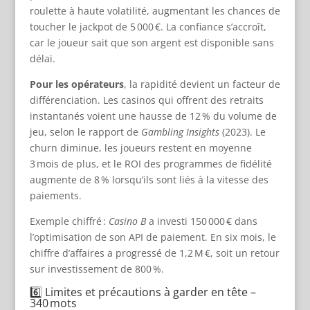
roulette à haute volatilité, augmentant les chances de
toucher le jackpot de 5 000 €. La confiance s’accroît,
car le joueur sait que son argent est disponible sans
délai.
Pour les opérateurs
, la rapidité devient un facteur de
différenciation. Les casinos qui offrent des retraits
instantanés voient une hausse de 12 % du volume de
jeu, selon le rapport de
Gambling Insights
(2023). Le
churn diminue, les joueurs restent en moyenne
3 mois de plus, et le ROI des programmes de fidélité
augmente de 8 % lorsqu’ils sont liés à la vitesse des
paiements.
Exemple chiffré :
Casino B
a investi 150 000 € dans
l’optimisation de son API de paiement. En six mois, le
chiffre d’affaires a progressé de 1,2 M €, soit un retour
sur investissement de 800 %.
6️⃣ Limites et précautions à garder en tête –
340 mots