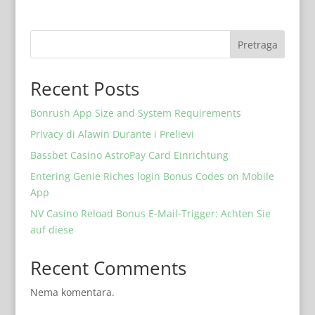
Pretraga
Recent Posts
Bonrush App Size and System Requirements
Privacy di Alawin Durante i Prelievi
Bassbet Casino AstroPay Card Einrichtung
Entering Genie Riches login Bonus Codes on Mobile
App
NV Casino Reload Bonus E-Mail-Trigger: Achten Sie
auf diese
Recent Comments
Nema komentara.