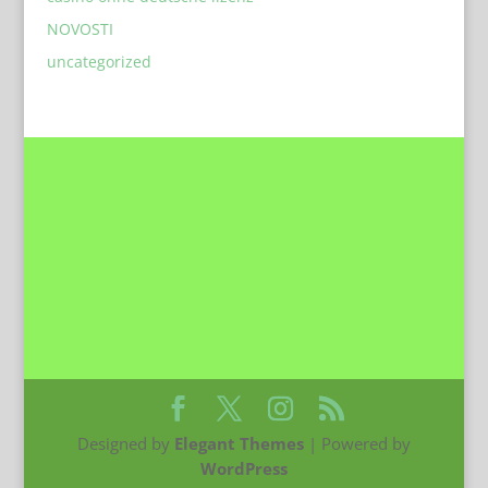
NOVOSTI
uncategorized
Designed by
Elegant Themes
| Powered by
WordPress