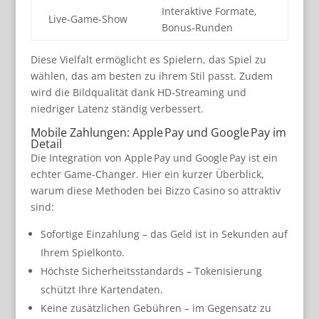
Interaktive Formate,
Live‑Game‑Show
Bonus‑Runden
Diese Vielfalt ermöglicht es Spielern, das Spiel zu
wählen, das am besten zu ihrem Stil passt. Zudem
wird die Bildqualität dank HD‑Streaming und
niedriger Latenz ständig verbessert.
Mobile Zahlungen: Apple Pay und Google Pay im
Detail
Die Integration von Apple Pay und Google Pay ist ein
echter Game‑Changer. Hier ein kurzer Überblick,
warum diese Methoden bei Bizzo Casino so attraktiv
sind:
Sofortige Einzahlung – das Geld ist in Sekunden auf
Ihrem Spielkonto.
Höchste Sicherheitsstandards – Tokenisierung
schützt Ihre Kartendaten.
Keine zusätzlichen Gebühren – im Gegensatz zu