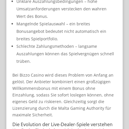
Unklare Auszahlungsbedingungen – hohe
Umsatzanforderungen verstecken den wahren
Wert des Bonus.
Mangelnde Spielauswahl – ein breites
Bonusangebot bedeutet nicht automatisch ein
breites Spielportfolio.
Schlechte Zahlungsmethoden – langsame
Auszahlungen können das Spielvergnügen schnell
trüben.
Bei Bizzo Casino wird dieses Problem von Anfang an
gelöst. Der Anbieter kombiniert einen großzügigen
Willkommensbonus mit einem Bonus ohne
Einzahlung, sodass Sie sofort loslegen können, ohne
eigenes Geld zu riskieren. Gleichzeitig sorgt die
Lizenzierung durch die Malta Gaming Authority für
maximale Sicherheit.
Die Evolution der Live‑Dealer‑Spiele verstehen