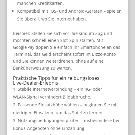
manchen Kreditkarten.
Kompatibel mit iOS‑ und Android‑Geräten – spielen
Sie überall, wo Sie Internet haben.
Beispiel: Stellen Sie sich vor, Sie sind im Zug und
möchten schnell einen Slot‑Spin starten. Mit
Google Pay tippen Sie einfach Ihr Smartphone an das
Terminal, das Geld erscheint sofort im Bizzo‑Konto
und Sie können weiterdrehen, ohne auf eine
Banküberweisung zu warten.
Praktische Tipps für ein reibungsloses
Live‑Dealer‑Erlebnis
Stabile Internetverbindung – ein 4G‑ oder
WLAN‑Signal verhindert Bildabbrüche.
Passende Einsatzhöhe wählen – beginnen Sie mit
niedrigen Einsätzen, um das Spiel zu lernen.
Nutzungsbedingungen prüfen – insbesondere bei
Bonus‑Angeboten ohne Einzahlung.