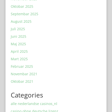
Oktobar 2025
Septembar 2025
August 2025
Juli 2025
Juni 2025
Maj 2025
April 2025
Mart 2025
Februar 2025
Novembar 2021
Oktobar 2021
Categories
alle nederlandse casinos_nl
casino ohne deutsche lizenz