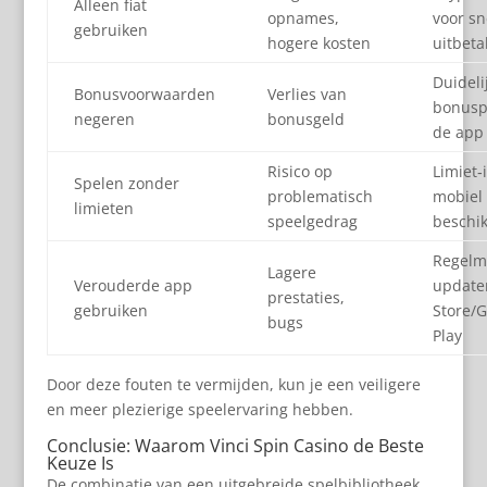
Alleen fiat
opnames,
voor sn
gebruiken
hogere kosten
uitbeta
Duideli
Bonusvoorwaarden
Verlies van
bonusp
negeren
bonusgeld
de app
Risico op
Limiet‑
Spelen zonder
problematisch
mobiel
limieten
speelgedrag
beschi
Regelm
Lagere
Verouderde app
update
prestaties,
gebruiken
Store/G
bugs
Play
Door deze fouten te vermijden, kun je een veiligere
en meer plezierige speelervaring hebben.
Conclusie: Waarom Vinci Spin Casino de Beste
Keuze Is
De combinatie van een uitgebreide spelbibliotheek,