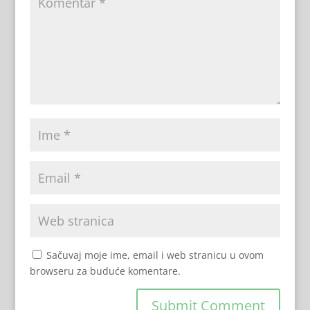
Sačuvaj moje ime, email i web stranicu u ovom
browseru za buduće komentare.