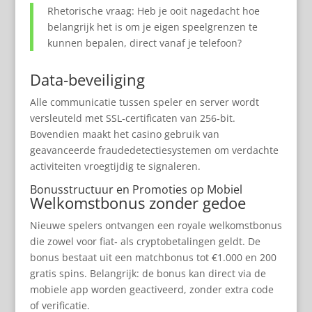
Rhetorische vraag: Heb je ooit nagedacht hoe
belangrijk het is om je eigen speelgrenzen te
kunnen bepalen, direct vanaf je telefoon?
Data‑beveiliging
Alle communicatie tussen speler en server wordt
versleuteld met SSL‑certificaten van 256‑bit.
Bovendien maakt het casino gebruik van
geavanceerde fraudedetectiesystemen om verdachte
activiteiten vroegtijdig te signaleren.
Bonusstructuur en Promoties op Mobiel
Welkomstbonus zonder gedoe
Nieuwe spelers ontvangen een royale welkomstbonus
die zowel voor fiat‑ als cryptobetalingen geldt. De
bonus bestaat uit een matchbonus tot €1.000 en 200
gratis spins. Belangrijk: de bonus kan direct via de
mobiele app worden geactiveerd, zonder extra code
of verificatie.