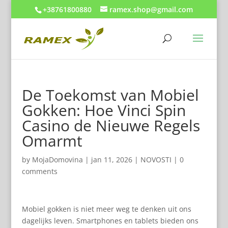
+38761800880
ramex.shop@gmail.com
De Toekomst van Mobiel
Gokken: Hoe Vinci Spin
Casino de Nieuwe Regels
Omarmt
by
MojaDomovina
|
jan 11, 2026
|
NOVOSTI
|
0
comments
Mobiel gokken is niet meer weg te denken uit ons
dagelijks leven. Smartphones en tablets bieden ons