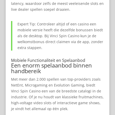
latency, waardoor zelfs de meest veeleisende slots en
live dealer spellen soepel draaien.
Expert Tip: Controleer altijd of een casino een
mobiele versie heeft die dezelfde bonussen biedt
als de desktop. Bij Vinci Spin Casino kun je de
welkomstbonus direct claimen via de app, zonder
extra stappen.
Mobiele Functionaliteit en Spelaanbod
Een enorm spelaanbod binnen
handbereik
Met meer dan 2.000 spellen van top‑providers zoals
NetEnt, Microgaming en Evolution Gaming, biedt
Vinci Spin Casino een van de breedste catalogi in de
industrie. Of je nu houdt van klassieke fruitmachines,
high‑voltage video slots of interactieve game shows,
je vindt het allemaal op één plek.