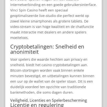
internetverbinding en een goede gebruikersinterface.
Vinci Spin Casino heeft een speciaal
geoptimaliseerde live‑studio die perfect werkt op
zowel kleine smartphones als grotere tablets. De
video‑stream is van hoge kwaliteit en de chatfunctie
maakt interactie met dealers en andere spelers
moeiteloos.
Cryptobetalingen: Snelheid en
anonimiteit
Voor spelers die waarde hechten aan privacy en
snelheid, biedt het casino cryptobetalingen aan.
Bitcoin‑stortingen worden vaak binnen enkele
minuten bevestigd, en uitbetalingen kunnen binnen
een uur op de wallet van de speler staan. Dit is een
duidelijk voordeel ten opzichte van traditionele
bankmethoden, die soms dagen duren.
Veiligheid, Licenties en Spelerbescherming
Licentie en regulering