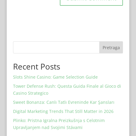
Pretraga
Recent Posts
Slots Shine Casino: Game Selection Guide
Tower Defense Rush: Questa Guida Finale al Gioco di
Casino Strategico
Sweet Bonanza: Canlı Tatlı Evreninde Kar Şansları
Digital Marketing Trends That Still Matter in 2026
Plinko: Pristna Igralna Preizkušnja s Celotnim
Upravljanjem nad Svojimi Stávami