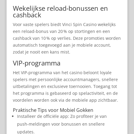
Wekelijkse reload‑bonussen en
cashback
Voor vaste spelers biedt Vinci Spin Casino wekelijks
een reload‑bonus van 20 % op stortingen en een
cashback van 10 % op verlies. Deze promoties worden
automatisch toegevoegd aan je mobiele account,
zodat je nooit een kans mist.
VIP‑programma
Het VIP‑programma van het casino beloont loyale
spelers met persoonlijke accountmanagers, snellere
uitbetalingen en exclusieve toernooien. Toegang tot
het programma is gebaseerd op spelactiviteit, en de
voordelen worden ook via de mobiele app zichtbaar.
Praktische Tips voor Mobiel Gokken
Installeer de officiële app: Zo profiteer je van
push‑meldingen voor bonussen en snellere
updates.