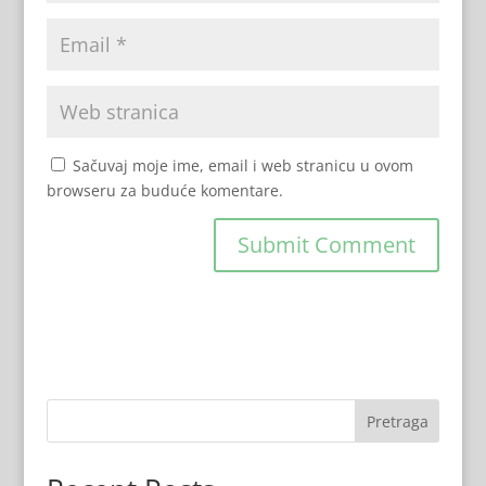
Sačuvaj moje ime, email i web stranicu u ovom
browseru za buduće komentare.
Pretraga