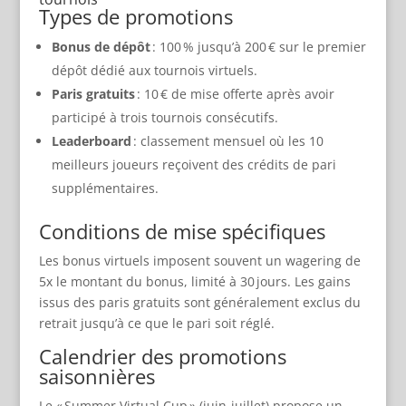
Types de promotions
Bonus de dépôt
: 100 % jusqu’à 200 € sur le premier
dépôt dédié aux tournois virtuels.
Paris gratuits
: 10 € de mise offerte après avoir
participé à trois tournois consécutifs.
Leaderboard
: classement mensuel où les 10
meilleurs joueurs reçoivent des crédits de pari
supplémentaires.
Conditions de mise spécifiques
Les bonus virtuels imposent souvent un wagering de
5x le montant du bonus, limité à 30 jours. Les gains
issus des paris gratuits sont généralement exclus du
retrait jusqu’à ce que le pari soit réglé.
Calendrier des promotions
saisonnières
Le « Summer Virtual Cup » (juin‑juillet) propose un