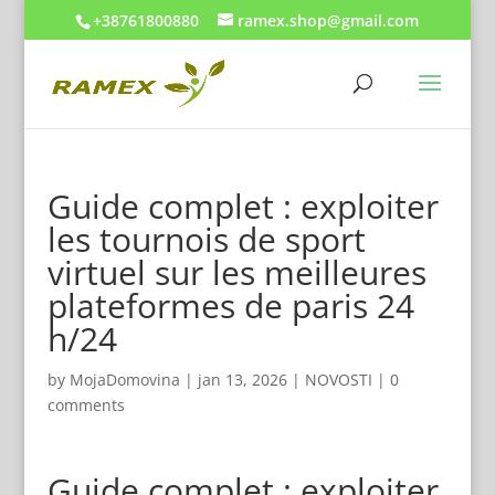
+38761800880
ramex.shop@gmail.com
Guide complet : exploiter
les tournois de sport
virtuel sur les meilleures
plateformes de paris 24
h/24
by
MojaDomovina
|
jan 13, 2026
|
NOVOSTI
|
0
comments
Guide complet : exploiter