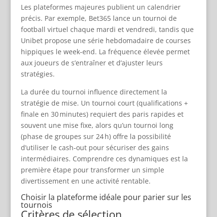
Les plateformes majeures publient un calendrier
précis. Par exemple, Bet365 lance un tournoi de
football virtuel chaque mardi et vendredi, tandis que
Unibet propose une série hebdomadaire de courses
hippiques le week‑end. La fréquence élevée permet
aux joueurs de s’entraîner et d’ajuster leurs
stratégies.
La durée du tournoi influence directement la
stratégie de mise. Un tournoi court (qualifications +
finale en 30 minutes) requiert des paris rapides et
souvent une mise fixe, alors qu’un tournoi long
(phase de groupes sur 24 h) offre la possibilité
d’utiliser le cash‑out pour sécuriser des gains
intermédiaires. Comprendre ces dynamiques est la
première étape pour transformer un simple
divertissement en une activité rentable.
Choisir la plateforme idéale pour parier sur les
tournois
Critères de sélection