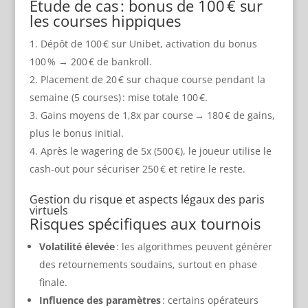
Étude de cas : bonus de 100 € sur
les courses hippiques
Dépôt de 100 € sur Unibet, activation du bonus
100 % → 200 € de bankroll.
Placement de 20 € sur chaque course pendant la
semaine (5 courses) : mise totale 100 €.
Gains moyens de 1,8x par course → 180 € de gains,
plus le bonus initial.
Après le wagering de 5x (500 €), le joueur utilise le
cash‑out pour sécuriser 250 € et retire le reste.
Gestion du risque et aspects légaux des paris
virtuels
Risques spécifiques aux tournois
Volatilité élevée
: les algorithmes peuvent générer
des retournements soudains, surtout en phase
finale.
Influence des paramètres
: certains opérateurs