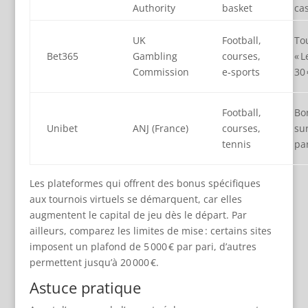
Authority
basket
ca
UK
Football,
To
Bet365
Gambling
courses,
« 
Commission
e‑sports
30 
Football,
Bo
Unibet
ANJ (France)
courses,
su
tennis
par
Les plateformes qui offrent des bonus spécifiques
aux tournois virtuels se démarquent, car elles
augmentent le capital de jeu dès le départ. Par
ailleurs, comparez les limites de mise : certains sites
imposent un plafond de 5 000 € par pari, d’autres
permettent jusqu’à 20 000 €.
Astuce pratique