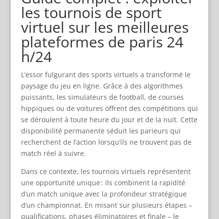
les tournois de sport
virtuel sur les meilleures
plateformes de paris 24
h/24
L’essor fulgurant des sports virtuels a transformé le
paysage du jeu en ligne. Grâce à des algorithmes
puissants, les simulateurs de football, de courses
hippiques ou de voitures offrent des compétitions qui
se déroulent à toute heure du jour et de la nuit. Cette
disponibilité permanente séduit les parieurs qui
recherchent de l’action lorsqu’ils ne trouvent pas de
match réel à suivre.
Dans ce contexte, les tournois virtuels représentent
une opportunité unique : ils combinent la rapidité
d’un match unique avec la profondeur stratégique
d’un championnat. En misant sur plusieurs étapes –
qualifications, phases éliminatoires et finale – le