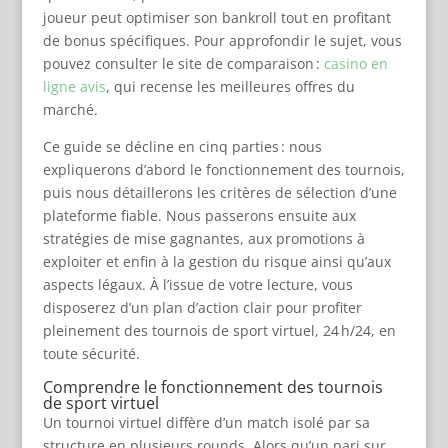
joueur peut optimiser son bankroll tout en profitant
de bonus spécifiques. Pour approfondir le sujet, vous
pouvez consulter le site de comparaison :
casino en
ligne avis
, qui recense les meilleures offres du
marché.
Ce guide se décline en cinq parties : nous
expliquerons d’abord le fonctionnement des tournois,
puis nous détaillerons les critères de sélection d’une
plateforme fiable. Nous passerons ensuite aux
stratégies de mise gagnantes, aux promotions à
exploiter et enfin à la gestion du risque ainsi qu’aux
aspects légaux. À l’issue de votre lecture, vous
disposerez d’un plan d’action clair pour profiter
pleinement des tournois de sport virtuel, 24 h/24, en
toute sécurité.
Comprendre le fonctionnement des tournois
de sport virtuel
Un tournoi virtuel diffère d’un match isolé par sa
structure en plusieurs rounds. Alors qu’un pari sur