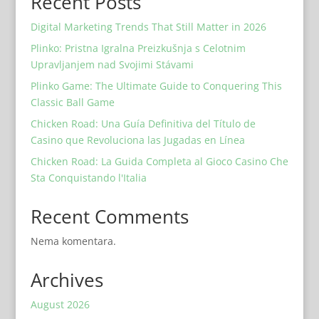
Recent Posts
Digital Marketing Trends That Still Matter in 2026
Plinko: Pristna Igralna Preizkušnja s Celotnim
Upravljanjem nad Svojimi Stávami
Plinko Game: The Ultimate Guide to Conquering This
Classic Ball Game
Chicken Road: Una Guía Definitiva del Título de
Casino que Revoluciona las Jugadas en Línea
Chicken Road: La Guida Completa al Gioco Casino Che
Sta Conquistando l'Italia
Recent Comments
Nema komentara.
Archives
August 2026