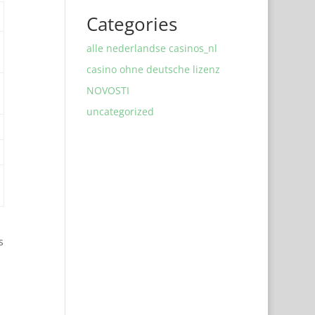
Categories
alle nederlandse casinos_nl
casino ohne deutsche lizenz
NOVOSTI
uncategorized
s