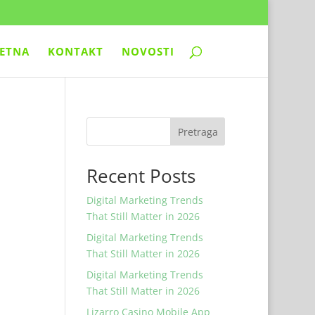
ETNA
KONTAKT
NOVOSTI
Pretraga
Recent Posts
Digital Marketing Trends
That Still Matter in 2026
Digital Marketing Trends
That Still Matter in 2026
Digital Marketing Trends
That Still Matter in 2026
Lizarro Casino Mobile App