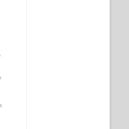
e
e
t