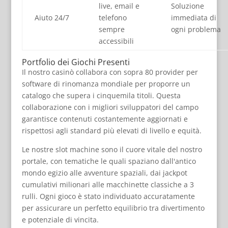
live, email e
Soluzione
Aiuto 24/7
telefono
immediata di
sempre
ogni problema
accessibili
Portfolio dei Giochi Presenti
Il nostro casinò collabora con sopra 80 provider per
software di rinomanza mondiale per proporre un
catalogo che supera i cinquemila titoli. Questa
collaborazione con i migliori sviluppatori del campo
garantisce contenuti costantemente aggiornati e
rispettosi agli standard più elevati di livello e equità.
Le nostre slot machine sono il cuore vitale del nostro
portale, con tematiche le quali spaziano dall'antico
mondo egizio alle avventure spaziali, dai jackpot
cumulativi milionari alle macchinette classiche a 3
rulli. Ogni gioco è stato individuato accuratamente
per assicurare un perfetto equilibrio tra divertimento
e potenziale di vincita.