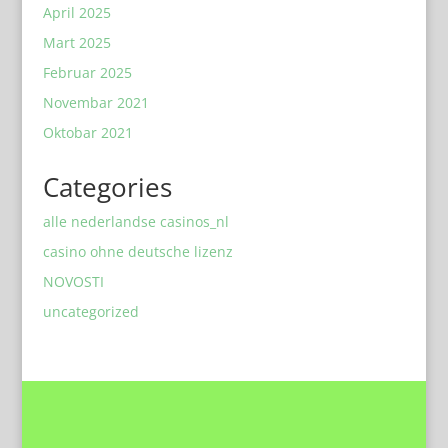
April 2025
Mart 2025
Februar 2025
Novembar 2021
Oktobar 2021
Categories
alle nederlandse casinos_nl
casino ohne deutsche lizenz
NOVOSTI
uncategorized