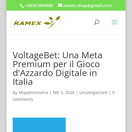
+38761800880
ramex.shop@gmail.com
VoltageBet: Una Meta
Premium per il Gioco
d'Azzardo Digitale in
Italia
by
MojaDomovina
|
feb 3, 2026
|
uncategorized
|
0
comments