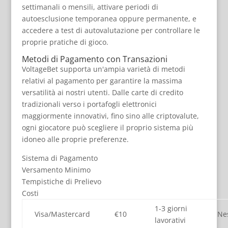
settimanali o mensili, attivare periodi di
autoesclusione temporanea oppure permanente, e
accedere a test di autovalutazione per controllare le
proprie pratiche di gioco.
Metodi di Pagamento con Transazioni
VoltageBet supporta un'ampia varietà di metodi
relativi al pagamento per garantire la massima
versatilità ai nostri utenti. Dalle carte di credito
tradizionali verso i portafogli elettronici
maggiormente innovativi, fino sino alle criptovalute,
ogni giocatore può scegliere il proprio sistema più
idoneo alle proprie preferenze.
Sistema di Pagamento
Versamento Minimo
Tempistiche di Prelievo
Costi
1-3 giorni
Visa/Mastercard
€10
Ne
lavorativi