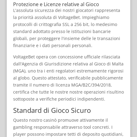
Protezione e Licenze relative al Gioco
L'assoluta sicurezza dei nostri giocatori rappresenta
la priorità assoluta di VoltageBet. Impieghiamo
protocolli di crittografia SSL a 256 bit, lo medesimo
standard adottato presso le istituzioni bancarie
globali, per proteggere l'insieme delle le transazioni
finanziarie e i dati personali personali.
VoltageBet opera con concessione ufficiale rilasciata
dall'Agenzia di Giurisdizione relativa al Gioco di Malta
(MGA), uno tra i enti regolatori estremamente rigorosi
al globo. Questo attestato, verificabile pubblicamente
tramite il numero di licenza MGA/B2C/394/2018,
certifica che tutte le nostre nostre operazioni risultino
sottoposte a verifiche periodici indipendenti.
Standard di Gioco Sicuro
Questo nostro casinò promuove attivamente il
gambling responsabile attraverso tool concreti. I
player possono impostare tetti di deposito quotidiani,