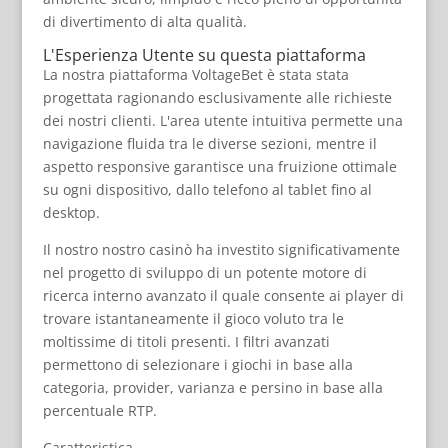
di divertimento di alta qualità.
L'Esperienza Utente su questa piattaforma
La nostra piattaforma VoltageBet è stata stata
progettata ragionando esclusivamente alle richieste
dei nostri clienti. L'area utente intuitiva permette una
navigazione fluida tra le diverse sezioni, mentre il
aspetto responsive garantisce una fruizione ottimale
su ogni dispositivo, dallo telefono al tablet fino al
desktop.
Il nostro nostro casinò ha investito significativamente
nel progetto di sviluppo di un potente motore di
ricerca interno avanzato il quale consente ai player di
trovare istantaneamente il gioco voluto tra le
moltissime di titoli presenti. I filtri avanzati
permettono di selezionare i giochi in base alla
categoria, provider, varianza e persino in base alla
percentuale RTP.
Caratteristica