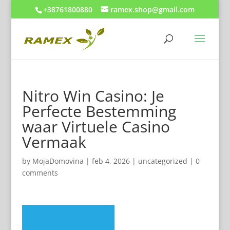
+38761800880
ramex.shop@gmail.com
Nitro Win Casino: Je
Perfecte Bestemming
waar Virtuele Casino
Vermaak
by
MojaDomovina
|
feb 4, 2026
|
uncategorized
|
0
comments