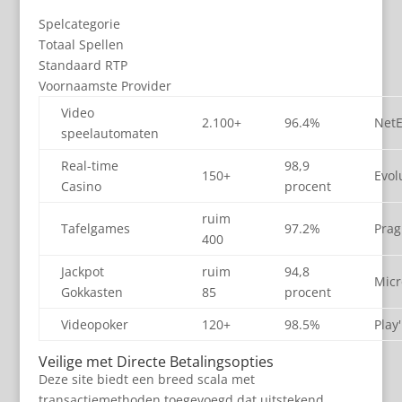
Spelcategorie
Totaal Spellen
Standaard RTP
Voornaamste Provider
Video
2.100+
96.4%
NetE
speelautomaten
Real-time
98,9
150+
Evol
Casino
procent
ruim
Tafelgames
97.2%
Prag
400
Jackpot
ruim
94,8
Mic
Gokkasten
85
procent
Videopoker
120+
98.5%
Play
Veilige met Directe Betalingsopties
Deze site biedt een breed scala met
transactiemethoden toegevoegd dat uitstekend