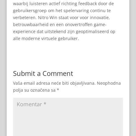
waarbij luisteren actief richting feedback door de
gebruikersgroep om het spelervaring continu te
verbeteren. Nitro Win staat voor voor innovatie,
betrouwbaarheid en een onovertroffen game-
experience dat uitstekend zijn geoptimaliseerd op
alle moderne virtuele gebruiker.
Submit a Comment
Vaša email adresa neće biti objavljivana.
Neophodna
polja su označena sa
*