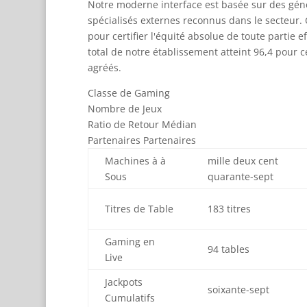
Notre moderne interface est basée sur des géné
spécialisés externes reconnus dans le secteur. Ce
pour certifier l'équité absolue de toute partie
total de notre établissement atteint 96,4 pour c
agréés.
Classe de Gaming
Nombre de Jeux
Ratio de Retour Médian
Partenaires Partenaires
Machines à à
mille deux cent
Sous
quarante-sept
Titres de Table
183 titres
Gaming en
94 tables
Live
Jackpots
soixante-sept
Cumulatifs