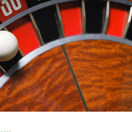
inaire