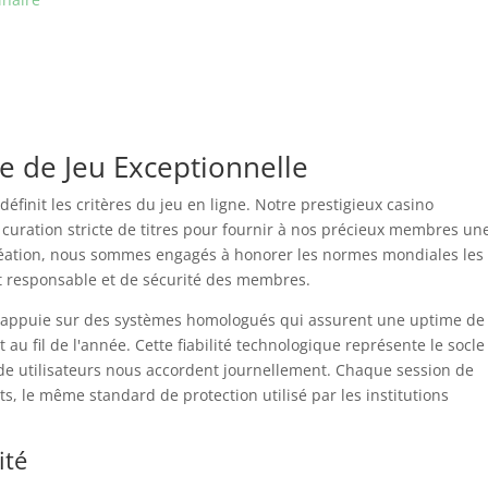
 de Jeu Exceptionnelle
éfinit les critères du jeu en ligne. Notre prestigieux casino
 curation stricte de titres pour fournir à nos précieux membres un
réation, nous sommes engagés à honorer les normes mondiales les
 responsable et de sécurité des membres.
s'appuie sur des systèmes homologués qui assurent une uptime de
 au fil de l'année. Cette fiabilité technologique représente le socle
de utilisateurs nous accordent journellement. Chaque session de
s, le même standard de protection utilisé par les institutions
ité