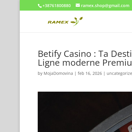
+38761800880
ramex.shop@gmail.com
Betify Casino : Ta Des
Ligne moderne Premi
by
MojaDomovina
|
feb 16, 2026
|
uncategoriz