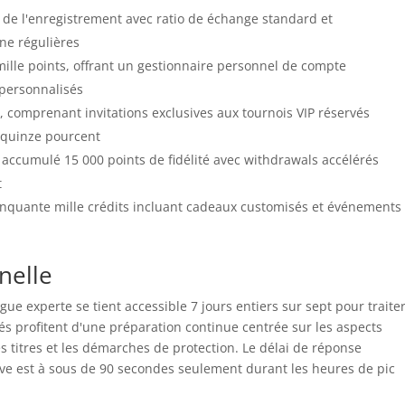
s de l'enregistrement avec ratio de échange standard et
ne régulières
ille points, offrant un gestionnaire personnel de compte
personnalisés
 comprenant invitations exclusives aux tournois VIP réservés
 quinze pourcent
ccumulé 15 000 points de fidélité avec withdrawals accélérés
t
inquante mille crédits incluant cadeaux customisés et événements
nelle
ue experte se tient accessible 7 jours entiers sur sept pour traite
iés profitent d'une préparation continue centrée sur les aspects
s titres et les démarches de protection. Le délai de réponse
ve est à sous de 90 secondes seulement durant les heures de pic