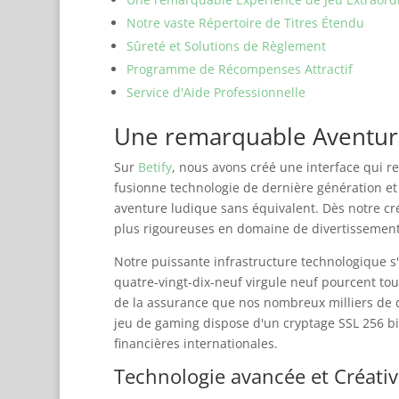
Notre vaste Répertoire de Titres Étendu
Sûreté et Solutions de Règlement
Programme de Récompenses Attractif
Service d'Aide Professionnelle
Une remarquable Aventure
Sur
Betify
, nous avons créé une interface qui red
fusionne technologie de dernière génération et
aventure ludique sans équivalent. Dès notre c
plus rigoureuses en domaine de divertissement
Notre puissante infrastructure technologique 
quatre-vingt-dix-neuf virgule neuf pourcent tout
de la assurance que nos nombreux milliers de 
jeu de gaming dispose d'un cryptage SSL 256 bit
financières internationales.
Technologie avancée et Créativ