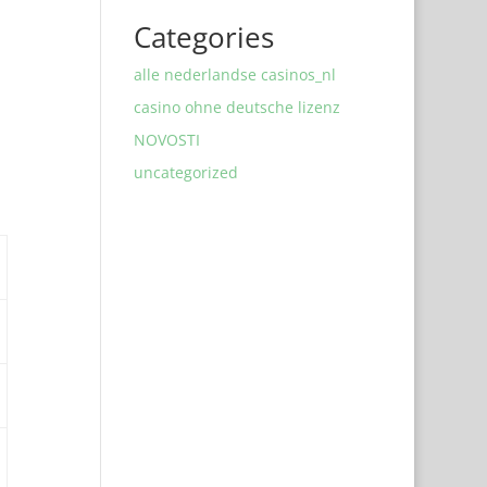
Categories
alle nederlandse casinos_nl
casino ohne deutsche lizenz
NOVOSTI
uncategorized