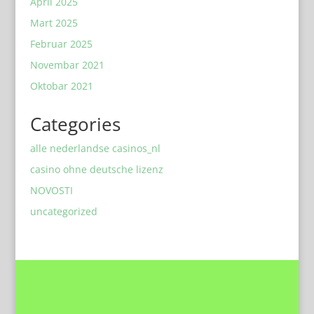
April 2025
Mart 2025
Februar 2025
Novembar 2021
Oktobar 2021
Categories
alle nederlandse casinos_nl
casino ohne deutsche lizenz
NOVOSTI
uncategorized