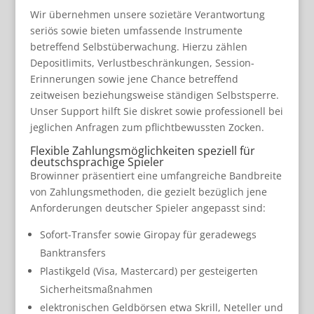
Wir übernehmen unsere sozietäre Verantwortung
seriös sowie bieten umfassende Instrumente
betreffend Selbstüberwachung. Hierzu zählen
Depositlimits, Verlustbeschränkungen, Session-
Erinnerungen sowie jene Chance betreffend
zeitweisen beziehungsweise ständigen Selbstsperre.
Unser Support hilft Sie diskret sowie professionell bei
jeglichen Anfragen zum pflichtbewussten Zocken.
Flexible Zahlungsmöglichkeiten speziell für
deutschsprachige Spieler
Browinner präsentiert eine umfangreiche Bandbreite
von Zahlungsmethoden, die gezielt bezüglich jene
Anforderungen deutscher Spieler angepasst sind:
Sofort-Transfer sowie Giropay für geradewegs
Banktransfers
Plastikgeld (Visa, Mastercard) per gesteigerten
Sicherheitsmaßnahmen
elektronischen Geldbörsen etwa Skrill, Neteller und