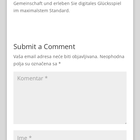
Gemeinschaft und erleben Sie digitales Glücksspiel
im maximalstem Standard.
Submit a Comment
Vaša email adresa neće biti objavljivana.
Neophodna
polja su označena sa
*