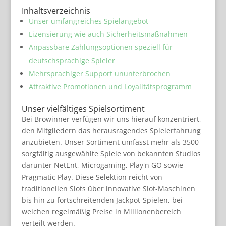
Inhaltsverzeichnis
Unser umfangreiches Spielangebot
Lizensierung wie auch Sicherheitsmaßnahmen
Anpassbare Zahlungsoptionen speziell für
deutschsprachige Spieler
Mehrsprachiger Support ununterbrochen
Attraktive Promotionen und Loyalitätsprogramm
Unser vielfältiges Spielsortiment
Bei Browinner verfügen wir uns hierauf konzentriert,
den Mitgliedern das herausragendes Spielerfahrung
anzubieten. Unser Sortiment umfasst mehr als 3500
sorgfältig ausgewählte Spiele von bekannten Studios
darunter NetEnt, Microgaming, Play'n GO sowie
Pragmatic Play. Diese Selektion reicht von
traditionellen Slots über innovative Slot-Maschinen
bis hin zu fortschreitenden Jackpot-Spielen, bei
welchen regelmäßig Preise in Millionenbereich
verteilt werden.