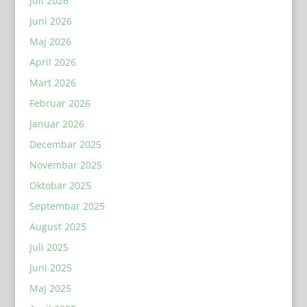
Juli 2026
Juni 2026
Maj 2026
April 2026
Mart 2026
Februar 2026
Januar 2026
Decembar 2025
Novembar 2025
Oktobar 2025
Septembar 2025
August 2025
Juli 2025
Juni 2025
Maj 2025