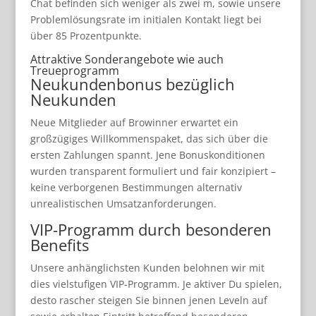
Chat befinden sich weniger als zwei m, sowie unsere
Problemlösungsrate im initialen Kontakt liegt bei
über 85 Prozentpunkte.
Attraktive Sonderangebote wie auch
Treueprogramm
Neukundenbonus bezüglich
Neukunden
Neue Mitglieder auf Browinner erwartet ein
großzügiges Willkommenspaket, das sich über die
ersten Zahlungen spannt. Jene Bonuskonditionen
wurden transparent formuliert und fair konzipiert –
keine verborgenen Bestimmungen alternativ
unrealistischen Umsatzanforderungen.
VIP-Programm durch besonderen
Benefits
Unsere anhänglichsten Kunden belohnen wir mit
dies vielstufigen VIP-Programm. Je aktiver Du spielen,
desto rascher steigen Sie binnen jenen Leveln auf