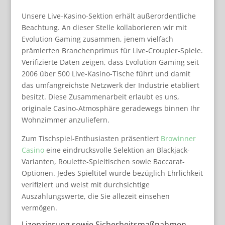
Unsere Live-Kasino-Sektion erhält außerordentliche
Beachtung. An dieser Stelle kollaborieren wir mit
Evolution Gaming zusammen, jenem vielfach
prämierten Branchenprimus für Live-Croupier-Spiele.
Verifizierte Daten zeigen, dass Evolution Gaming seit
2006 über 500 Live-Kasino-Tische führt und damit
das umfangreichste Netzwerk der Industrie etabliert
besitzt. Diese Zusammenarbeit erlaubt es uns,
originale Casino-Atmosphäre geradewegs binnen Ihr
Wohnzimmer anzuliefern.
Zum Tischspiel-Enthusiasten präsentiert
Browinner
Casino
eine eindrucksvolle Selektion an Blackjack-
Varianten, Roulette-Spieltischen sowie Baccarat-
Optionen. Jedes Spieltitel wurde bezüglich Ehrlichkeit
verifiziert und weist mit durchsichtige
Auszahlungswerte, die Sie allezeit einsehen
vermögen.
Lizenzierung sowie Sicherheitsmaßnahmen