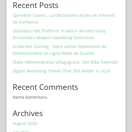
Recent Posts
Spinobon Casino : La Destination de Jeu en Internet
de Confiance
Gladiators Bet Platform: In which Ancient Glory
Encounters Modern Gambling Distinction
Aruba Bet Gaming : Votre ultime Destination de
Divertissement en Ligne fiable de Qualité
Stake Välkomstbonus Uttagsgräns: Den Rika Taknivån
Digital Marketing Trends That Still Matter in 2026
Recent Comments
Nema komentara.
Archives
August 2026