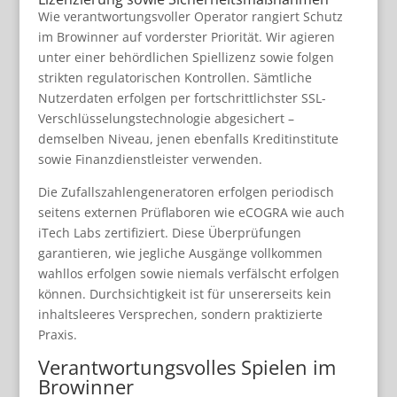
Wie verantwortungsvoller Operator rangiert Schutz
im Browinner auf vorderster Priorität. Wir agieren
unter einer behördlichen Spiellizenz sowie folgen
strikten regulatorischen Kontrollen. Sämtliche
Nutzerdaten erfolgen per fortschrittlichster SSL-
Verschlüsselungstechnologie abgesichert –
demselben Niveau, jenen ebenfalls Kreditinstitute
sowie Finanzdienstleister verwenden.
Die Zufallszahlengeneratoren erfolgen periodisch
seitens externen Prüflaboren wie eCOGRA wie auch
iTech Labs zertifiziert. Diese Überprüfungen
garantieren, wie jegliche Ausgänge vollkommen
wahllos erfolgen sowie niemals verfälscht erfolgen
können. Durchsichtigkeit ist für unsererseits kein
inhaltsleeres Versprechen, sondern praktizierte
Praxis.
Verantwortungsvolles Spielen im
Browinner