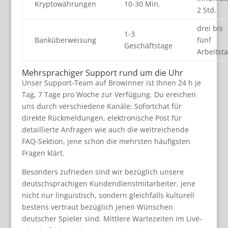
Kryptowährungen
10-30 Min.
2 Std.
drei bis
1-3
Banküberweisung
fünf
Geschäftstage
Arbeitst
Mehrsprachiger Support rund um die Uhr
Unser Support-Team auf Browinner ist Ihnen 24 h je
Tag, 7 Tage pro Woche zur Verfügung. Du ereichen
uns durch verschiedene Kanäle: Sofortchat für
direkte Rückmeldungen, elektronische Post für
detaillierte Anfragen wie auch die weitreichende
FAQ-Sektion, jene schon die mehrsten häufigsten
Fragen klärt.
Besonders zufrieden sind wir bezüglich unsere
deutschsprachigen Kundendienstmitarbeiter, jene
nicht nur linguistisch, sondern gleichfalls kulturell
bestens vertraut bezüglich jenen Wünschen
deutscher Spieler sind. Mittlere Wartezeiten im Live-