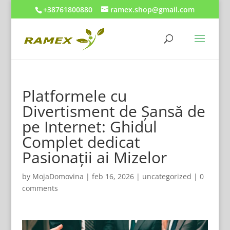
+38761800880
ramex.shop@gmail.com
Platformele cu
Divertisment de Șansă de
pe Internet: Ghidul
Complet dedicat
Pasionații ai Mizelor
by
MojaDomovina
|
feb 16, 2026
|
uncategorized
|
0
comments