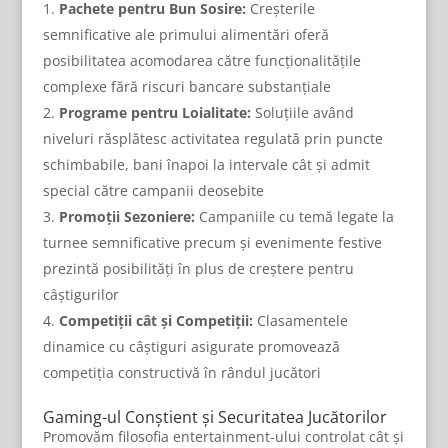
Pachete pentru Bun Sosire:
Creșterile
semnificative ale primului alimentări oferă
posibilitatea acomodarea către funcționalitățile
complexe fără riscuri bancare substanțiale
Programe pentru Loialitate:
Soluțiile având
niveluri răsplătesc activitatea regulată prin puncte
schimbabile, bani înapoi la intervale cât și admit
special către campanii deosebite
Promoții Sezoniere:
Campaniile cu temă legate la
turnee semnificative precum și evenimente festive
prezintă posibilități în plus de creștere pentru
câștigurilor
Competiții cât și Competiții:
Clasamentele
dinamice cu câștiguri asigurate promovează
competiția constructivă în rândul jucători
Gaming-ul Conștient și Securitatea Jucătorilor
Promovăm filosofia entertainment-ului controlat cât și