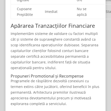
Cupoane
Nu se
Imediat
Sta
Preplătite
aplică
Apărarea Tranzacțiilor Financiare
Implementăm sisteme de validare cu factori multipli
cât și sisteme de supraveghere constantă având ca
scop identificarea operațiunilor dubioase. Separarea
capitalurilor clienților folosind conturi bancare
separate certifică accesibilitatea permanentă a
capitalurilor bancare, indiferent față de situația
operațională pentru sitului.
Propuneri Promotional și Recompense
Programele de răsplătire dezvoltă conexiuni cu
termen extins către jucătorii, oferind beneficii în plus
permanentă. Arhitectura premiilor ilustrează
aprecierea devotamentului precum și motivează
explorarea completă a serviciului.