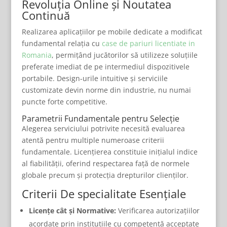
Revoluția Online și Noutatea
Continuă
Realizarea aplicațiilor pe mobile dedicate a modificat
fundamental relația cu
case de pariuri licentiate in
Romania
, permițând jucătorilor să utilizeze soluțiile
preferate imediat de pe intermediul dispozitivele
portabile. Design-urile intuitive și serviciile
customizate devin norme din industrie, nu numai
puncte forte competitive.
Parametrii Fundamentale pentru Selecție
Alegerea serviciului potrivite necesită evaluarea
atentă pentru multiple numeroase criterii
fundamentale. Licențierea constituie inițialul indice
al fiabilității, oferind respectarea față de normele
globale precum și protecția drepturilor clienților.
Criterii De specialitate Esențiale
Licențe cât și Normative:
Verificarea autorizațiilor
acordate prin instituțiile cu competență acceptate