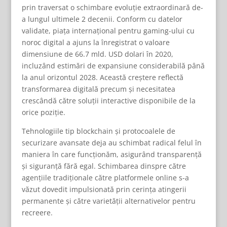
prin traversat o schimbare evoluție extraordinară de-
a lungul ultimele 2 decenii. Conform cu datelor
validate, piața internațional pentru gaming-ului cu
noroc digital a ajuns la înregistrat o valoare
dimensiune de 66.7 mld. USD dolari în 2020,
incluzând estimări de expansiune considerabilă până
la anul orizontul 2028. Această creștere reflectă
transformarea digitală precum și necesitatea
crescândă către soluții interactive disponibile de la
orice poziție.
Tehnologiile tip blockchain și protocoalele de
securizare avansate deja au schimbat radical felul în
maniera în care funcționăm, asigurând transparență
și siguranță fără egal. Schimbarea dinspre către
agențiile tradiționale către platformele online s-a
văzut dovedit impulsionată prin cerința atingerii
permanente și către varietății alternativelor pentru
recreere.