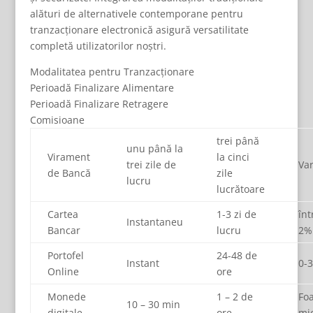
alături de alternativele contemporane pentru
tranzacționare electronică asigură versatilitate
completă utilizatorilor noștri.
Modalitatea pentru Tranzacționare
Perioadă Finalizare Alimentare
Perioadă Finalizare Retragere
Comisioane
trei până
unu până la
Virament
la cinci
trei zile de
Var
de Bancă
zile
lucru
lucrătoare
Cartea
1-3 zi de
înt
Instantaneu
Bancar
lucru
2%
Portofel
24-48 de
Instant
0-
Online
ore
Monede
1 – 2 de
Foa
10 – 30 min
digitale
ore
mic