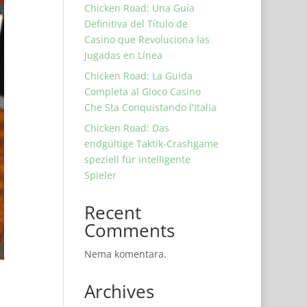
Chicken Road: Una Guía
Definitiva del Título de
Casino que Revoluciona las
Jugadas en Línea
Chicken Road: La Guida
Completa al Gioco Casino
Che Sta Conquistando l'Italia
Chicken Road: Das
endgültige Taktik-Crashgame
speziell für intelligente
Spieler
Recent
Comments
Nema komentara.
Archives