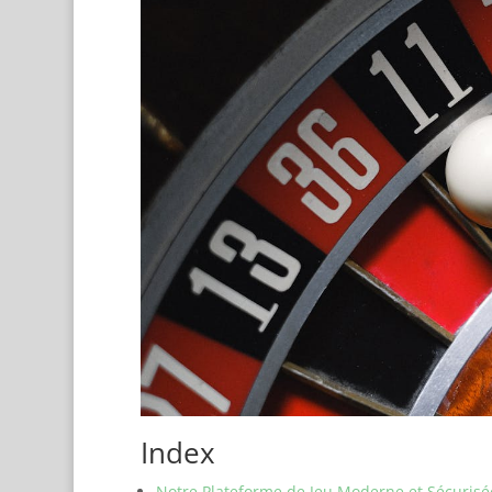
Index
Notre Plateforme de Jeu Moderne et Sécurisé