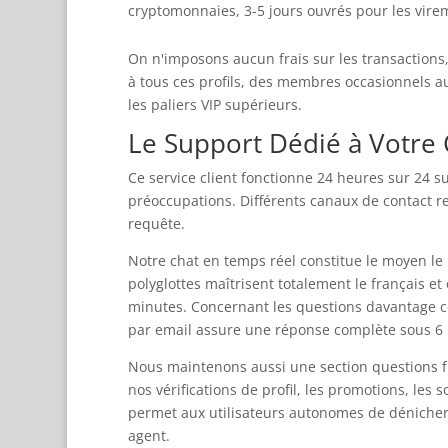
cryptomonnaies, 3-5 jours ouvrés pour les vire
On n'imposons aucun frais sur les transactions, 
à tous ces profils, des membres occasionnels 
les paliers VIP supérieurs.
Le Support Dédié à Votre
Ce service client fonctionne 24 heures sur 24 s
préoccupations. Différents canaux de contact re
requête.
Notre chat en temps réel constitue le moyen le
polyglottes maîtrisent totalement le français et
minutes. Concernant les questions davantage c
par email assure une réponse complète sous
Nous maintenons aussi une section questions f
nos vérifications de profil, les promotions, les
permet aux utilisateurs autonomes de dénicher 
agent.