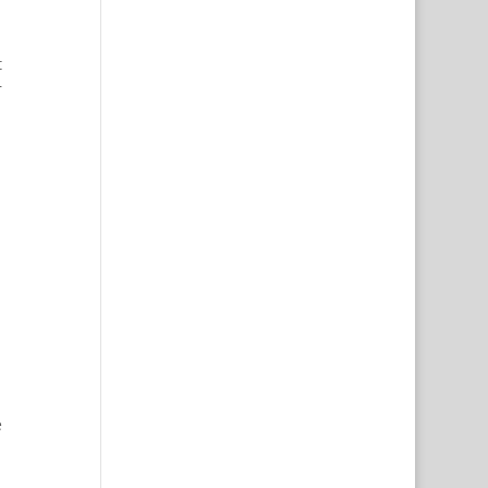
t
r
e