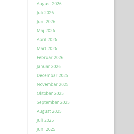
August 2026
Juli 2026
Juni 2026
Maj 2026
April 2026
Mart 2026
Februar 2026
Januar 2026
Decembar 2025
Novembar 2025
Oktobar 2025
Septembar 2025
August 2025
Juli 2025
Juni 2025