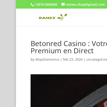
+38761800880
ramex.shop@gmail.com
Betonred Casino : Votr
Premium en Direct
by
MojaDomovina
|
feb 23, 2026
|
uncategoriz