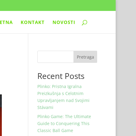
ETNA
KONTAKT
NOVOSTI
Pretraga
Recent Posts
Plinko: Pristna Igralna
Preizkušnja s Celotnim
Upravljanjem nad Svojimi
Stávami
Plinko Game: The Ultimate
Guide to Conquering This
Classic Ball Game