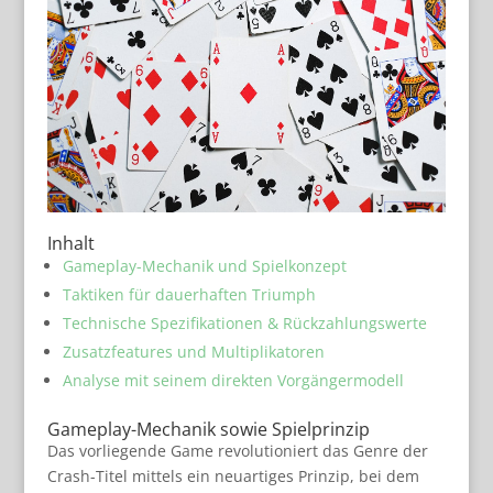
Inhalt
Gameplay-Mechanik und Spielkonzept
Taktiken für dauerhaften Triumph
Technische Spezifikationen & Rückzahlungswerte
Zusatzfeatures und Multiplikatoren
Analyse mit seinem direkten Vorgängermodell
Gameplay-Mechanik sowie Spielprinzip
Das vorliegende Game revolutioniert das Genre der
Crash-Titel mittels ein neuartiges Prinzip, bei dem