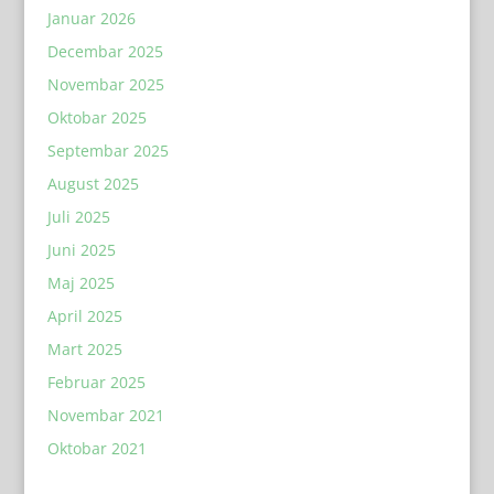
Januar 2026
Decembar 2025
Novembar 2025
Oktobar 2025
Septembar 2025
August 2025
Juli 2025
Juni 2025
Maj 2025
April 2025
Mart 2025
Februar 2025
Novembar 2021
Oktobar 2021