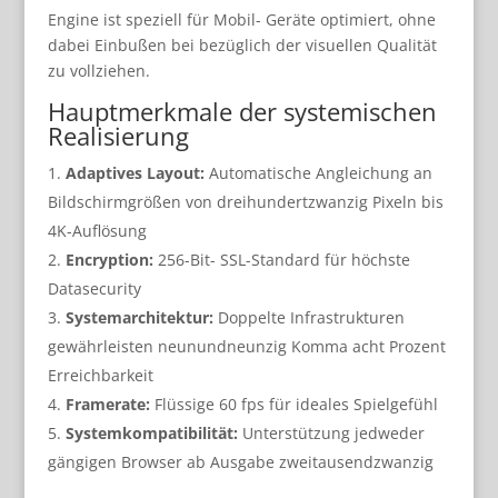
Engine ist speziell für Mobil- Geräte optimiert, ohne
dabei Einbußen bei bezüglich der visuellen Qualität
zu vollziehen.
Hauptmerkmale der systemischen
Realisierung
Adaptives Layout:
Automatische Angleichung an
Bildschirmgrößen von dreihundertzwanzig Pixeln bis
4K-Auflösung
Encryption:
256-Bit- SSL-Standard für höchste
Datasecurity
Systemarchitektur:
Doppelte Infrastrukturen
gewährleisten neunundneunzig Komma acht Prozent
Erreichbarkeit
Framerate:
Flüssige 60 fps für ideales Spielgefühl
Systemkompatibilität:
Unterstützung jedweder
gängigen Browser ab Ausgabe zweitausendzwanzig