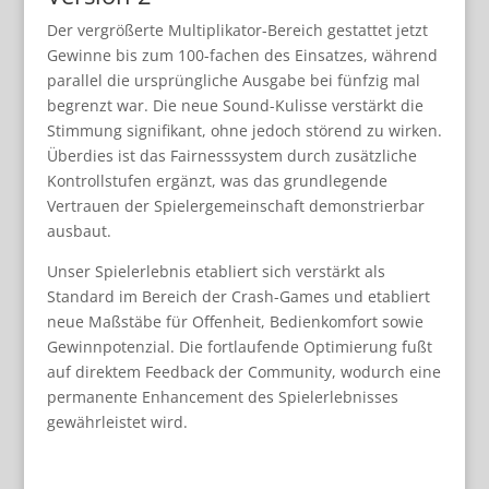
Der vergrößerte Multiplikator-Bereich gestattet jetzt
Gewinne bis zum 100-fachen des Einsatzes, während
parallel die ursprüngliche Ausgabe bei fünfzig mal
begrenzt war. Die neue Sound-Kulisse verstärkt die
Stimmung signifikant, ohne jedoch störend zu wirken.
Überdies ist das Fairnesssystem durch zusätzliche
Kontrollstufen ergänzt, was das grundlegende
Vertrauen der Spielergemeinschaft demonstrierbar
ausbaut.
Unser Spielerlebnis etabliert sich verstärkt als
Standard im Bereich der Crash-Games und etabliert
neue Maßstäbe für Offenheit, Bedienkomfort sowie
Gewinnpotenzial. Die fortlaufende Optimierung fußt
auf direktem Feedback der Community, wodurch eine
permanente Enhancement des Spielerlebnisses
gewährleistet wird.