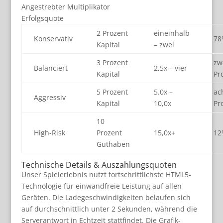
Angestrebter Multiplikator
Erfolgsquote
2 Prozent
eineinhalb
Konservativ
78
Kapital
– zwei
3 Prozent
zw
Balanciert
2,5x – vier
Kapital
Pr
5 Prozent
5.0x –
ac
Aggressiv
Kapital
10,0x
Pr
10
High-Risk
Prozent
15,0x+
12
Guthaben
Technische Details & Auszahlungsquoten
Unser Spielerlebnis nutzt fortschrittlichste HTML5-
Technologie für einwandfreie Leistung auf allen
Geräten. Die Ladegeschwindigkeiten belaufen sich
auf durchschnittlich unter 2 Sekunden, während die
Serverantwort in Echtzeit stattfindet. Die Grafik-