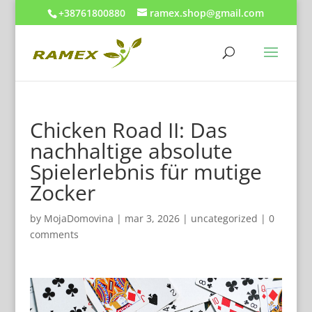
+38761800880
ramex.shop@gmail.com
Chicken Road II: Das
nachhaltige absolute
Spielerlebnis für mutige
Zocker
by
MojaDomovina
|
mar 3, 2026
|
uncategorized
|
0
comments