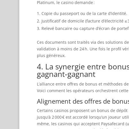
Platinum, le casino demande :
Copie du passeport ou de la carte d’identité.
Justificatif de domicile (facture d’électricité ≤ 
Relevé bancaire ou capture d’écran de portefe
Ces documents sont traités via des solutions de
validation à moins de 24 h. Une fois le profil vér
plus généreux.
4. La synergie entre bonus 
gagnant‑gagnant
L’alliance entre offres de bonus et méthodes 
Voici comment les opérateurs orchestrent cette
Alignement des offres de bonu
Certains casinos proposent un bonus de dépôt 
jusqu’à 2 000 € est accordé lorsqu’un joueur util
même, les casinos qui acceptent Paysafecard (u