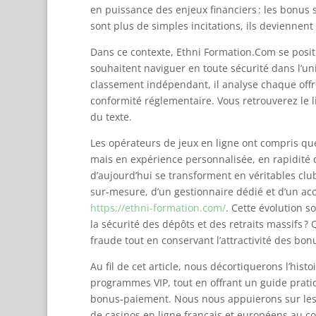
en puissance des enjeux financiers : les bonus s
sont plus de simples incitations, ils deviennent 
Dans ce contexte, Ethni Formation.Com se posit
souhaitent naviguer en toute sécurité dans l’un
classement indépendant, il analyse chaque offre
conformité réglementaire. Vous retrouverez le l
du texte.
Les opérateurs de jeux en ligne ont compris qu
mais en expérience personnalisée, en rapidité 
d’aujourd’hui se transforment en véritables cl
sur‑mesure, d’un gestionnaire dédié et d’un acc
https://ethni-formation.com/
. Cette évolution s
la sécurité des dépôts et des retraits massifs 
fraude tout en conservant l’attractivité des bonu
Au fil de cet article, nous décortiquerons l’hist
programmes VIP, tout en offrant un guide prati
bonus‑paiement. Nous nous appuierons sur les 
de casinos en ligne français et européens au c