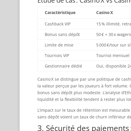
Étude de cas : Casino X vs Casin
Caractéristique
Casino X
Cashback VIP
15 % illimité, retr
Bonus sans dépôt
50 € + 30 x wageri
Limite de mise
5 000 €/tour sur sl
Tournois VIP
Tournoi mensuel 10
Gestionnaire dédié
Oui, disponible 2
Casino X se distingue par une politique de cas
la valeur perçue par les joueurs à fort volume.
bonus sans dépôt plus modeste. L’analyse d’Eth
liquidité et la flexibilité tendent à rester plus
L’impact sur le taux de rétention est mesurabl
sans dépôt voient un taux de churn inférieur de
3. Sécurité des paiements 