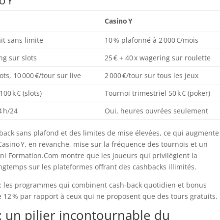
o Y
Casino Y
ait sans limite
10 % plafonné à 2 000 €/mois
ng sur slots
25 € + 40 x wagering sur roulette
ots, 10 000 €/tour sur live
2 000 €/tour sur tous les jeux
0 k € (slots)
Tournoi trimestriel 50 k € (poker)
4 h/24
Oui, heures ouvrées seulement
hback sans plafond et des limites de mise élevées, ce qui augmente
 Casino Y, en revanche, mise sur la fréquence des tournois et un
ni Formation.Com montre que les joueurs qui privilégient la
 longtemps sur les plateformes offrant des cashbacks illimités.
e : les programmes qui combinent cash‑back quotidien et bonus
 12 % par rapport à ceux qui ne proposent que des tours gratuits.
: un pilier incontournable du