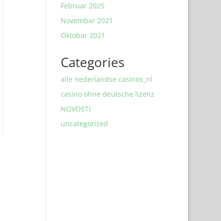
Februar 2025
Novembar 2021
Oktobar 2021
Categories
alle nederlandse casinos_nl
casino ohne deutsche lizenz
NOVOSTI
uncategorized