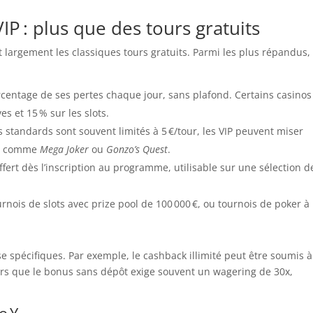
IP : plus que des tours gratuits
argement les classiques tours gratuits. Parmi les plus répandus,
rcentage de ses pertes chaque jour, sans plafond. Certains casinos
s et 15 % sur les slots.
s standards sont souvent limités à 5 €/tour, les VIP peuvent miser
ité comme
Mega Joker
ou
Gonzo’s Quest
.
ffert dès l’inscription au programme, utilisable sur une sélection d
urnois de slots avec prize pool de 100 000 €, ou tournois de poker à
 spécifiques. Par exemple, le cashback illimité peut être soumis à
ors que le bonus sans dépôt exige souvent un wagering de 30x,