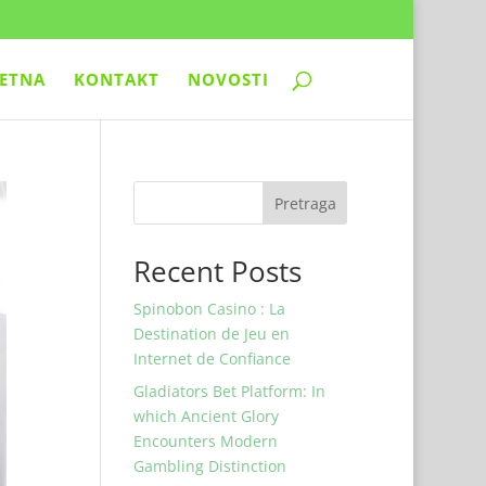
ETNA
KONTAKT
NOVOSTI
Pretraga
Recent Posts
Spinobon Casino : La
Destination de Jeu en
Internet de Confiance
Gladiators Bet Platform: In
which Ancient Glory
Encounters Modern
Gambling Distinction