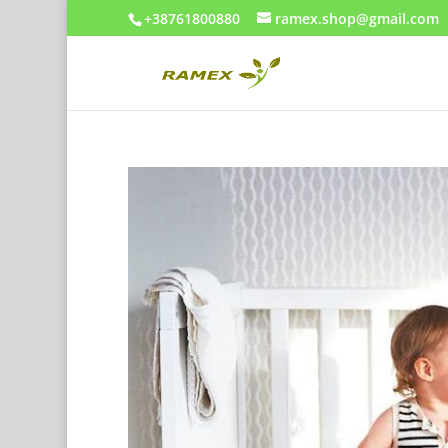
+38761800880
ramex.shop@gmail.com